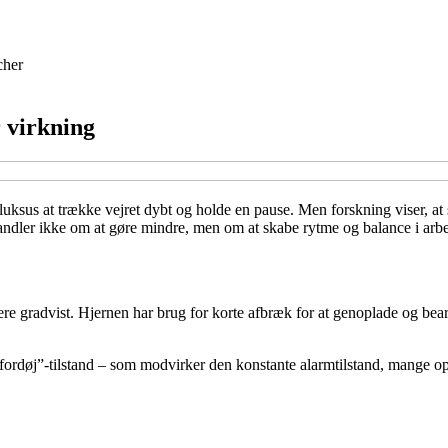
cher
 virkning
uksus at trække vejret dybt og holde en pause. Men forskning viser, at 
n handler ikke om at gøre mindre, men om at skabe rytme og balance i arbe
usere gradvist. Hjernen har brug for korte afbræk for at genoplade og be
ordøj”-tilstand – som modvirker den konstante alarmtilstand, mange ople