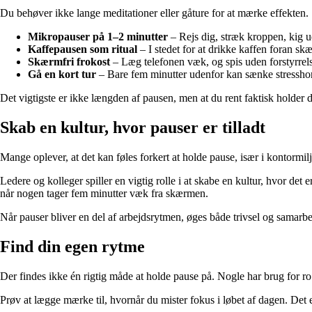
Du behøver ikke lange meditationer eller gåture for at mærke effekten. 
Mikropauser på 1–2 minutter
– Rejs dig, stræk kroppen, kig ud
Kaffepausen som ritual
– I stedet for at drikke kaffen foran skæ
Skærmfri frokost
– Læg telefonen væk, og spis uden forstyrrels
Gå en kort tur
– Bare fem minutter udenfor kan sænke stresshor
Det vigtigste er ikke længden af pausen, men at du rent faktisk holder den
Skab en kultur, hvor pauser er tilladt
Mange oplever, at det kan føles forkert at holde pause, især i kontormil
Ledere og kolleger spiller en vigtig rolle i at skabe en kultur, hvor det e
når nogen tager fem minutter væk fra skærmen.
Når pauser bliver en del af arbejdsrytmen, øges både trivsel og samar
Find din egen rytme
Der findes ikke én rigtig måde at holde pause på. Nogle har brug for ro o
Prøv at lægge mærke til, hvornår du mister fokus i løbet af dagen. Det e