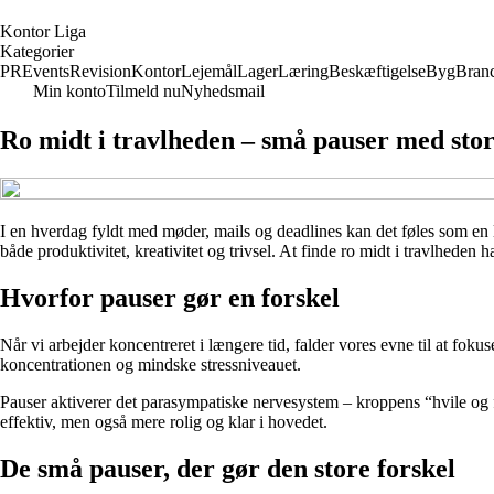
K
ontor
L
iga
Kategorier
PR
Events
Revision
Kontor
Lejemål
Lager
Læring
Beskæftigelse
Byg
Bran
Min konto
Tilmeld nu
Nyhedsmail
Ro midt i travlheden – små pauser med stor
I en hverdag fyldt med møder, mails og deadlines kan det føles som en l
både produktivitet, kreativitet og trivsel. At finde ro midt i travlhede
Hvorfor pauser gør en forskel
Når vi arbejder koncentreret i længere tid, falder vores evne til at fok
koncentrationen og mindske stressniveauet.
Pauser aktiverer det parasympatiske nervesystem – kroppens “hvile og f
effektiv, men også mere rolig og klar i hovedet.
De små pauser, der gør den store forskel