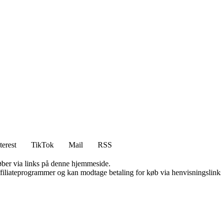
terest
TikTok
Mail
RSS
 køber via links på denne hjemmeside.
affiliateprogrammer og kan modtage betaling for køb via henvisningslinks