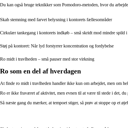
Du kan også bruge teknikker som Pomodoro-metoden, hvor du arbejder f
Skab stemning med farvet belysning i kontorets fællesområder
Cirkulær tankegang i kontorets indkøb – små skridt mod mindre spild 
Støj på kontoret: Når lyd forstyrrer koncentration og fordybelse
Ro midt i travlheden – små pauser med stor virkning
Ro som en del af hverdagen
At finde ro midt i travlheden handler ikke kun om arbejdet, men om hele
Ro er ikke fraværet af aktivitet, men evnen til at være til stede i det, d
Så næste gang du mærker, at tempoet stiger, så prøv at stoppe op et øjeb