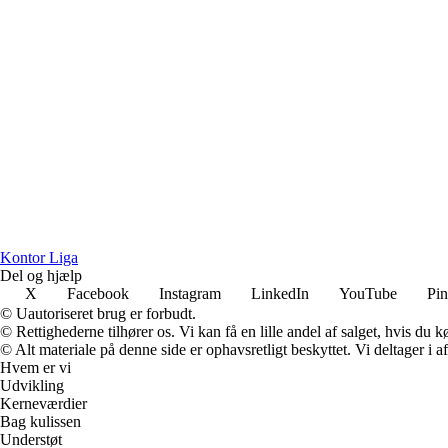
K
ontor
L
iga
Del og hjælp
X
Facebook
Instagram
LinkedIn
YouTube
Pin
© Uautoriseret brug er forbudt.
© Rettighederne tilhører os. Vi kan få en lille andel af salget, hvis du
© Alt materiale på denne side er ophavsretligt beskyttet. Vi deltager i 
Hvem er vi
Udvikling
Kerneværdier
Bag kulissen
Understøt