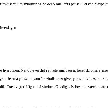
okuseret i 25 minutter og holder 5 minutters pause. Det kan hjælpe me
i hverdagen
 livsrytmen. Når du øver dig i at tage små pauser, lærer du også at mærk
u gør. De små pauser er som åndehuller, der giver plads til refleksion, kre
lik. Træk vejret. Kig ud ad vinduet. Giv dig selv lov til at være – bare