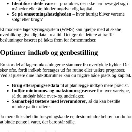
Identificér døde varer
– produkter, der ikke har bevæget sig i
måneder eller år, binder unødvendig kapital.
Se på omsætningshastigheden
– hvor hurtigt bliver varerne
solgt eller brugt?
Et moderne lagerstyringssystem (WMS) kan hjælpe med at skabe
overblik og give dig data i realtid. Det gør det lettere at træffe
beslutninger baseret på fakta frem for fornemmelser.
Optimer indkøb og genbestilling
En stor del af lageromkostningerne stammer fra overfyldte hylder. Det
sker ofte, fordi indkøb foretages ud fra rutine eller usikre prognoser.
Ved at justere dine indkøbsrutiner kan du frigøre både plads og kapital.
Brug efterspørgselsdata
til at planlægge indkøb mere præcist.
Indfør minimums- og maksimumsgrænser
for hver varetype,
så du undgår både over- og underlager.
Samarbejd tættere med leverandører
, så du kan bestille
mindre partier oftere.
Jo mere fleksibel din forsyningskæde er, desto mindre behov har du for
at binde penge i varer, der bare står stille.