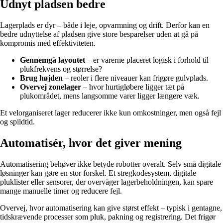
Udnyt pladsen bedre
Lagerplads er dyr – både i leje, opvarmning og drift. Derfor kan en
bedre udnyttelse af pladsen give store besparelser uden at gå på
kompromis med effektiviteten.
Gennemgå layoutet
– er varerne placeret logisk i forhold til
plukfrekvens og størrelse?
Brug højden
– reoler i flere niveauer kan frigøre gulvplads.
Overvej zonelager
– hvor hurtigløbere ligger tæt på
plukområdet, mens langsomme varer ligger længere væk.
Et velorganiseret lager reducerer ikke kun omkostninger, men også fejl
og spildtid.
Automatisér, hvor det giver mening
Automatisering behøver ikke betyde robotter overalt. Selv små digitale
løsninger kan gøre en stor forskel. Et stregkodesystem, digitale
pluklister eller sensorer, der overvåger lagerbeholdningen, kan spare
mange manuelle timer og reducere fejl.
Overvej, hvor automatisering kan give størst effekt – typisk i gentagne,
tidskrævende processer som pluk, pakning og registrering. Det frigør