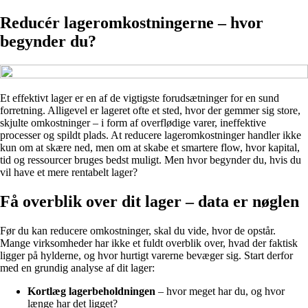
Reducér lageromkostningerne – hvor
begynder du?
Et effektivt lager er en af de vigtigste forudsætninger for en sund
forretning. Alligevel er lageret ofte et sted, hvor der gemmer sig store,
skjulte omkostninger – i form af overflødige varer, ineffektive
processer og spildt plads. At reducere lageromkostninger handler ikke
kun om at skære ned, men om at skabe et smartere flow, hvor kapital,
tid og ressourcer bruges bedst muligt. Men hvor begynder du, hvis du
vil have et mere rentabelt lager?
Få overblik over dit lager – data er nøglen
Før du kan reducere omkostninger, skal du vide, hvor de opstår.
Mange virksomheder har ikke et fuldt overblik over, hvad der faktisk
ligger på hylderne, og hvor hurtigt varerne bevæger sig. Start derfor
med en grundig analyse af dit lager:
Kortlæg lagerbeholdningen
– hvor meget har du, og hvor
længe har det ligget?