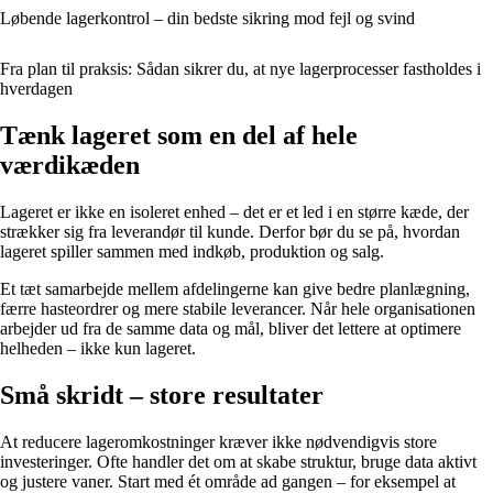
Løbende lagerkontrol – din bedste sikring mod fejl og svind
Fra plan til praksis: Sådan sikrer du, at nye lagerprocesser fastholdes i
hverdagen
Tænk lageret som en del af hele
værdikæden
Lageret er ikke en isoleret enhed – det er et led i en større kæde, der
strækker sig fra leverandør til kunde. Derfor bør du se på, hvordan
lageret spiller sammen med indkøb, produktion og salg.
Et tæt samarbejde mellem afdelingerne kan give bedre planlægning,
færre hasteordrer og mere stabile leverancer. Når hele organisationen
arbejder ud fra de samme data og mål, bliver det lettere at optimere
helheden – ikke kun lageret.
Små skridt – store resultater
At reducere lageromkostninger kræver ikke nødvendigvis store
investeringer. Ofte handler det om at skabe struktur, bruge data aktivt
og justere vaner. Start med ét område ad gangen – for eksempel at