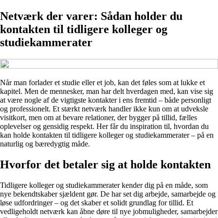
Netværk der varer: Sådan holder du
kontakten til tidligere kolleger og
studiekammerater
Når man forlader et studie eller et job, kan det føles som at lukke et
kapitel. Men de mennesker, man har delt hverdagen med, kan vise sig
at være nogle af de vigtigste kontakter i ens fremtid – både personligt
og professionelt. Et stærkt netværk handler ikke kun om at udveksle
visitkort, men om at bevare relationer, der bygger på tillid, fælles
oplevelser og gensidig respekt. Her får du inspiration til, hvordan du
kan holde kontakten til tidligere kolleger og studiekammerater – på en
naturlig og bæredygtig måde.
Hvorfor det betaler sig at holde kontakten
Tidligere kolleger og studiekammerater kender dig på en måde, som
nye bekendtskaber sjældent gør. De har set dig arbejde, samarbejde og
løse udfordringer – og det skaber et solidt grundlag for tillid. Et
vedligeholdt netværk kan åbne døre til nye jobmuligheder, samarbejder