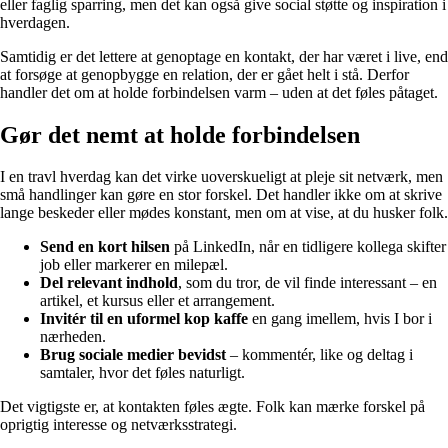
eller faglig sparring, men det kan også give social støtte og inspiration i
hverdagen.
Samtidig er det lettere at genoptage en kontakt, der har været i live, end
at forsøge at genopbygge en relation, der er gået helt i stå. Derfor
handler det om at holde forbindelsen varm – uden at det føles påtaget.
Gør det nemt at holde forbindelsen
I en travl hverdag kan det virke uoverskueligt at pleje sit netværk, men
små handlinger kan gøre en stor forskel. Det handler ikke om at skrive
lange beskeder eller mødes konstant, men om at vise, at du husker folk.
Send en kort hilsen
på LinkedIn, når en tidligere kollega skifter
job eller markerer en milepæl.
Del relevant indhold
, som du tror, de vil finde interessant – en
artikel, et kursus eller et arrangement.
Invitér til en uformel kop kaffe
en gang imellem, hvis I bor i
nærheden.
Brug sociale medier bevidst
– kommentér, like og deltag i
samtaler, hvor det føles naturligt.
Det vigtigste er, at kontakten føles ægte. Folk kan mærke forskel på
oprigtig interesse og netværksstrategi.