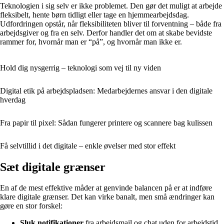
Teknologien i sig selv er ikke problemet. Den gør det muligt at arbejde
fleksibelt, hente børn tidligt eller tage en hjemmearbejdsdag.
Udfordringen opstår, når fleksibiliteten bliver til forventning – både fra
arbejdsgiver og fra en selv. Derfor handler det om at skabe bevidste
rammer for, hvornår man er “på”, og hvornår man ikke er.
Hold dig nysgerrig – teknologi som vej til ny viden
Digital etik på arbejdspladsen: Medarbejdernes ansvar i den digitale
hverdag
Fra papir til pixel: Sådan fungerer printere og scannere bag kulissen
Få selvtillid i det digitale – enkle øvelser med stor effekt
Sæt digitale grænser
En af de mest effektive måder at genvinde balancen på er at indføre
klare digitale grænser. Det kan virke banalt, men små ændringer kan
gøre en stor forskel:
Sluk notifikationer
fra arbejdsmail og chat uden for arbejdstid.