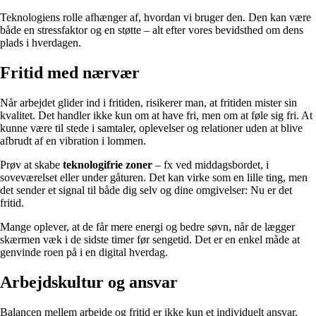
Teknologiens rolle afhænger af, hvordan vi bruger den. Den kan være
både en stressfaktor og en støtte – alt efter vores bevidsthed om dens
plads i hverdagen.
Fritid med nærvær
Når arbejdet glider ind i fritiden, risikerer man, at fritiden mister sin
kvalitet. Det handler ikke kun om at have fri, men om at føle sig fri. At
kunne være til stede i samtaler, oplevelser og relationer uden at blive
afbrudt af en vibration i lommen.
Prøv at skabe
teknologifrie zoner
– fx ved middagsbordet, i
soveværelset eller under gåturen. Det kan virke som en lille ting, men
det sender et signal til både dig selv og dine omgivelser: Nu er det
fritid.
Mange oplever, at de får mere energi og bedre søvn, når de lægger
skærmen væk i de sidste timer før sengetid. Det er en enkel måde at
genvinde roen på i en digital hverdag.
Arbejdskultur og ansvar
Balancen mellem arbejde og fritid er ikke kun et individuelt ansvar.