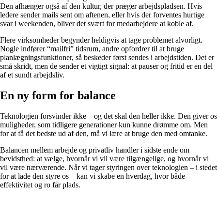
Den afhænger også af den kultur, der præger arbejdspladsen. Hvis
ledere sender mails sent om aftenen, eller hvis der forventes hurtige
svar i weekenden, bliver det svært for medarbejdere at koble af.
Flere virksomheder begynder heldigvis at tage problemet alvorligt.
Nogle indfører “mailfri” tidsrum, andre opfordrer til at bruge
planlægningsfunktioner, så beskeder først sendes i arbejdstiden. Det er
små skridt, men de sender et vigtigt signal: at pauser og fritid er en del
af et sundt arbejdsliv.
En ny form for balance
Teknologien forsvinder ikke – og det skal den heller ikke. Den giver os
muligheder, som tidligere generationer kun kunne drømme om. Men
for at få det bedste ud af den, må vi lære at bruge den med omtanke.
Balancen mellem arbejde og privatliv handler i sidste ende om
bevidsthed: at vælge, hvornår vi vil være tilgængelige, og hvornår vi
vil være nærværende. Når vi tager styringen over teknologien – i stedet
for at lade den styre os – kan vi skabe en hverdag, hvor både
effektivitet og ro får plads.