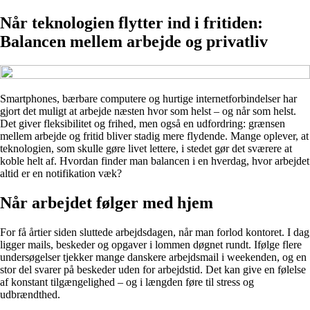
Når teknologien flytter ind i fritiden:
Balancen mellem arbejde og privatliv
Smartphones, bærbare computere og hurtige internetforbindelser har
gjort det muligt at arbejde næsten hvor som helst – og når som helst.
Det giver fleksibilitet og frihed, men også en udfordring: grænsen
mellem arbejde og fritid bliver stadig mere flydende. Mange oplever, at
teknologien, som skulle gøre livet lettere, i stedet gør det sværere at
koble helt af. Hvordan finder man balancen i en hverdag, hvor arbejdet
altid er en notifikation væk?
Når arbejdet følger med hjem
For få årtier siden sluttede arbejdsdagen, når man forlod kontoret. I dag
ligger mails, beskeder og opgaver i lommen døgnet rundt. Ifølge flere
undersøgelser tjekker mange danskere arbejdsmail i weekenden, og en
stor del svarer på beskeder uden for arbejdstid. Det kan give en følelse
af konstant tilgængelighed – og i længden føre til stress og
udbrændthed.