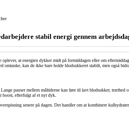
cher
arbejdere stabil energi gennem arbejdsda
 oplever, at energien dykker midt på formiddagen eller om eftermiddage
 omtanke, kan de ikke bare holde blodsukkeret stabilt, men også bidrage
. Lange pauser mellem måltiderne kan føre til lavt blodsukker, træthed og
boost, efterfulgt af et nyt dyk.
verspisning senere på dagen. Det handler om at kombinere kulhydrater, 