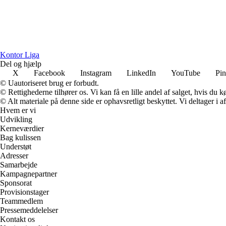
K
ontor
L
iga
Del og hjælp
X
Facebook
Instagram
LinkedIn
YouTube
Pin
© Uautoriseret brug er forbudt.
© Rettighederne tilhører os. Vi kan få en lille andel af salget, hvis du
© Alt materiale på denne side er ophavsretligt beskyttet. Vi deltager i 
Hvem er vi
Udvikling
Kerneværdier
Bag kulissen
Understøt
Adresser
Samarbejde
Kampagnepartner
Sponsorat
Provisionstager
Teammedlem
Pressemeddelelser
Kontakt os