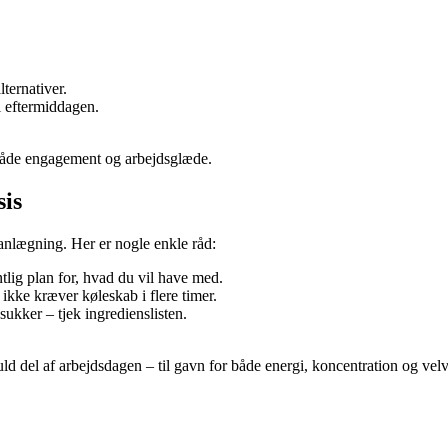
ternativer.
l eftermiddagen.
 både engagement og arbejdsglæde.
sis
lanlægning. Her er nogle enkle råd:
lig plan for, hvad du vil have med.
ikke kræver køleskab i flere timer.
ukker – tjek ingredienslisten.
d del af arbejdsdagen – til gavn for både energi, koncentration og vel