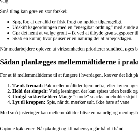
valg.
Små tiltag kan gøre en stor forskel:
Sørg for, at der altid er frisk frugt og nødder tilgængeligt.
Udskift kageordningen med en “energibar-ordning” med sunde al
Gør det nemt at vælge grønt – fx ved at tilbyde grøntsagsposer ti
Skab en kultur, hvor pauser er en naturlig del af arbejdsdagen.
Når medarbejdere oplever, at virksomheden prioriterer sundhed, øges
Sådan planlægges mellemmåltiderne i prak
For at få mellemmåltiderne til at fungere i hverdagen, kræver det lidt p
Tænk fremad:
Pak mellemmåltider hjemmefra, eller lav en ugent
Hold det simpelt:
Vælg løsninger, der kan spises uden bestik og 
Undgå sukkerfælder:
Mange “sunde” snacks indeholder skjult s
Lyt til kroppen:
Spis, når du mærker sult, ikke bare af vane.
Med små justeringer kan mellemmåltider blive en naturlig og meningsful
Grønne køkkener: Når økologi og klimahensyn går hånd i hånd