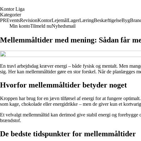
K
ontor
L
iga
Kategorier
PR
Events
Revision
Kontor
Lejemål
Lager
Læring
Beskæftigelse
Byg
Bran
Min konto
Tilmeld nu
Nyhedsmail
Mellemmåltider med mening: Sådan får med
En travl arbejdsdag kræver energi – både fysisk og mentalt. Men mange
sig. Her kan mellemmåltider gøre en stor forskel. Når de planlægges med
Hvorfor mellemmåltider betyder noget
Kroppen har brug for en jævn tilførsel af energi for at fungere optimalt
som kage, chokolade eller energidrikke – men de giver kun et kortvarigt 
Et velvalgt mellemmåltid kan derimod give stabil energi og forebygge o
brændstof.
De bedste tidspunkter for mellemmåltider