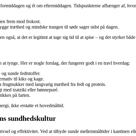
om formiddagen og ét om eftermiddagen. Tidspunkterne afhænger af, hvo
gien frem mod frokost.
ygge træthed og mindske trangen til søde sager sidst på dagen.
 også, at det er legitimt at tage sig tid til at spise – og det styrker bå
t tynge. Her er nogle forslag, der fungerer godt i en travl hverdag:
 og sunde fedtstoffer.
rnativ til kiks og kage.
a frugtsukker med langvarig mæthed fra fedt og protein.
t med tzatziki eller bønnepuré.
ikkes på farten.
nergi, ikke erstatte et hovedmåltid.
ns sundhedskultur
trivsel og effektivitet. Ved at tilbyde sunde mellemmåltider i kantinen 