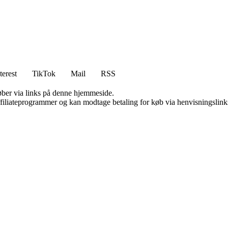
terest
TikTok
Mail
RSS
 køber via links på denne hjemmeside.
affiliateprogrammer og kan modtage betaling for køb via henvisningslinks