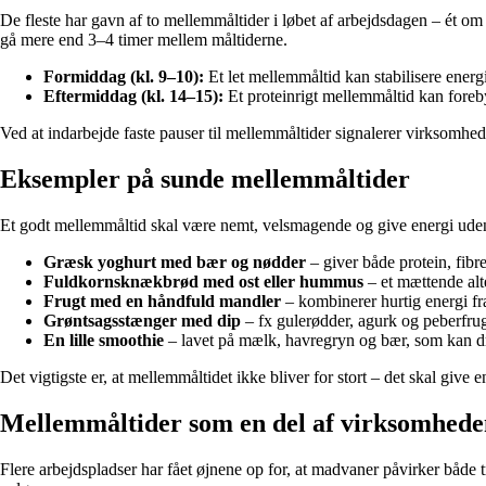
De fleste har gavn af to mellemmåltider i løbet af arbejdsdagen – ét 
gå mere end 3–4 timer mellem måltiderne.
Formiddag (kl. 9–10):
Et let mellemmåltid kan stabilisere ener
Eftermiddag (kl. 14–15):
Et proteinrigt mellemmåltid kan foreb
Ved at indarbejde faste pauser til mellemmåltider signalerer virksomheden
Eksempler på sunde mellemmåltider
Et godt mellemmåltid skal være nemt, velsmagende og give energi uden a
Græsk yoghurt med bær og nødder
– giver både protein, fibre
Fuldkornsknækbrød med ost eller hummus
– et mættende alte
Frugt med en håndfuld mandler
– kombinerer hurtig energi fr
Grøntsagsstænger med dip
– fx gulerødder, agurk og peberfrug
En lille smoothie
– lavet på mælk, havregryn og bær, som kan dr
Det vigtigste er, at mellemmåltidet ikke bliver for stort – det skal give e
Mellemmåltider som en del af virksomhede
Flere arbejdspladser har fået øjnene op for, at madvaner påvirker både 