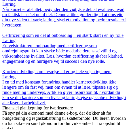
Læring
Når kurset er afsluttet, begynder den vigtigste del: at evaluere, hvad
du faktisk har fået ud af det. Denne artikel guider dig til at omsætte
din nye viden til varig læring, styrket motivation og bedre resultater i
hverdagen.
Certificering som en del af onboarding – en stærk start i en ny rolle
Læring
En velstruktureret onboarding med certificering som
omdrejningspunkt kan styrke både medarbejderens selvtillid og
virksomhedens kvalitet. Læs, hvordan certificering skaber klarhed,
engagement og en hurtigere vej til succes i den nye rolle.
Karriereudvikling som livsrejse – læring hele vejen igennem
Læring
I en tid med konstant forandring handler karriereudvikling ikke
længere om én fast vej, men om evnen til at lære, tilpasse sig og
finde mening undervejs. Artiklen giver inspiration til, hvordan du
kan se din karriere som en livslang læringsrejse og skabe udvikling i
alle faser af arbejdslivet.
Finansiel planlægning for iværksættere
Få styr på din økonomi med denne e-bog, der dækker alt fra
budgettering og regnskabsføring til skatteforhold. Du lærer, hvordan
du kan sikre en sund økonomi for din virksomhed – fra opstart til
vækst.