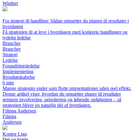
Winther
Fra strategi til handling: Sådan omsætter du planen til resultater i
hverdagen
Få strategien til at leve i hverdagen med konkrete handlinger og
tydelig ledelse
Brancher
Brancher
Strategi
Ledelse
Forandringsledelse
Implementering
Resultatskabelse
6 min
Mange strategier ender som flotte præsentationer uden reel effekt.
Denne artikel viser, hvordan du omsætter planer til resultater
gennem involvering, prioritering og løbende opfølgning – så
strategien bliver en naturlig del af hverdagen.
Filippa Andersen
Filippa
Andersen
K
ontor
L
iga
Del og hjælp