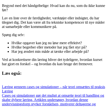
Begynd med det håndgribelige: Hvad kan du nu, som du ikke kunne
før?
Lav en liste over de færdigheder, værktøjer eller indsigter, du har
tilegnet dig. Det kan være alt fra tekniske kompetencer til nye måder
at samarbejde eller kommunikere på.
Spørg dig selv:
Hvilke opgaver kan jeg nu løse mere effektivt?
Hvilke begreber eller metoder har jeg fået styr på?
Har jeg ændret min måde at tænke eller arbejde på?
Ved at konkretisere din læring bliver det tydeligere, hvordan kurset
har gjort en forskel – og hvordan du kan bruge det fremover.
Læs også:
Læring gennem cases og simulationer – når teori omsættes til praksis
Læring
Cases og simulationer gør det muligt at omsætte teori til handling og
skabe dybere læring. Artiklen undersøger, hvordan denne
undervisningsform styrker forståelsen, motiverer deltagerne og