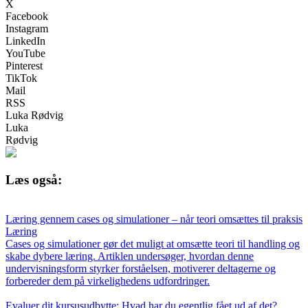
X
Facebook
Instagram
LinkedIn
YouTube
Pinterest
TikTok
Mail
RSS
Luka Rødvig
Luka
Rødvig
Læs også:
Læring gennem cases og simulationer – når teori omsættes til praksis
Læring
Cases og simulationer gør det muligt at omsætte teori til handling og
skabe dybere læring. Artiklen undersøger, hvordan denne
undervisningsform styrker forståelsen, motiverer deltagerne og
forbereder dem på virkelighedens udfordringer.
Evaluer dit kursusudbytte: Hvad har du egentlig fået ud af det?