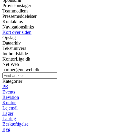
Sponsorat
Provisionstager
Teammedlem
Pressemeddelelser
Kontakt os
Navigationslinks
Kort over siden
Opslag
Dataarkiv
Tekstunivers
Indholdskilde
KontorLiga.dk
Net Web
partner@netweb.dk
Kategorier
PR
Events
Revision
Kontor
Lejemål
Lager
Læring
Beskæftigelse
Byg