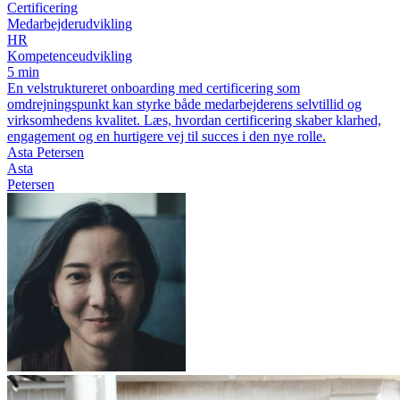
Certificering
Medarbejderudvikling
HR
Kompetenceudvikling
5 min
En velstruktureret onboarding med certificering som
omdrejningspunkt kan styrke både medarbejderens selvtillid og
virksomhedens kvalitet. Læs, hvordan certificering skaber klarhed,
engagement og en hurtigere vej til succes i den nye rolle.
Asta Petersen
Asta
Petersen