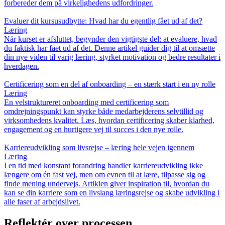
forbereder dem på virkelighedens udfordringer.
Evaluer dit kursusudbytte: Hvad har du egentlig fået ud af det?
Læring
Når kurset er afsluttet, begynder den vigtigste del: at evaluere, hvad
du faktisk har fået ud af det. Denne artikel guider dig til at omsætte
din nye viden til varig læring, styrket motivation og bedre resultater i
hverdagen.
Certificering som en del af onboarding – en stærk start i en ny rolle
Læring
En velstruktureret onboarding med certificering som
omdrejningspunkt kan styrke både medarbejderens selvtillid og
virksomhedens kvalitet. Læs, hvordan certificering skaber klarhed,
engagement og en hurtigere vej til succes i den nye rolle.
Karriereudvikling som livsrejse – læring hele vejen igennem
Læring
I en tid med konstant forandring handler karriereudvikling ikke
længere om én fast vej, men om evnen til at lære, tilpasse sig og
finde mening undervejs. Artiklen giver inspiration til, hvordan du
kan se din karriere som en livslang læringsrejse og skabe udvikling i
alle faser af arbejdslivet.
Reflektér over processen