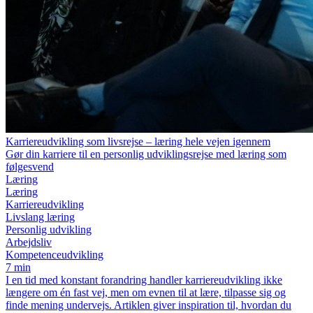
Karriereudvikling som livsrejse – læring hele vejen igennem
Gør din karriere til en personlig udviklingsrejse med læring som
følgesvend
Læring
Læring
Karriereudvikling
Livslang læring
Personlig udvikling
Arbejdsliv
Kompetenceudvikling
7 min
I en tid med konstant forandring handler karriereudvikling ikke
længere om én fast vej, men om evnen til at lære, tilpasse sig og
finde mening undervejs. Artiklen giver inspiration til, hvordan du