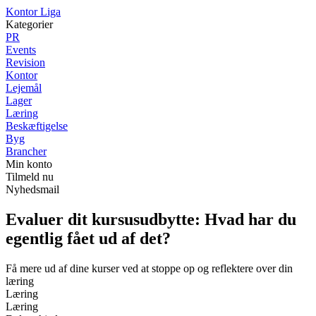
K
ontor
L
iga
Kategorier
PR
Events
Revision
Kontor
Lejemål
Lager
Læring
Beskæftigelse
Byg
Brancher
Min konto
Tilmeld nu
Nyhedsmail
Evaluer dit kursusudbytte: Hvad har du
egentlig fået ud af det?
Få mere ud af dine kurser ved at stoppe op og reflektere over din
læring
Læring
Læring