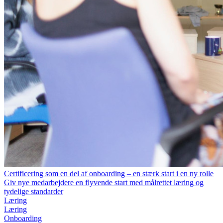
Certificering som en del af onboarding – en stærk start i en ny rolle
Giv nye medarbejdere en flyvende start med målrettet læring og
tydelige standarder
Læring
Læring
Onboarding