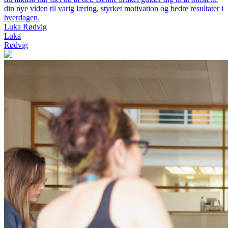
din nye viden til varig læring, styrket motivation og bedre resultater i
hverdagen.
Luka Rødvig
Luka
Rødvig