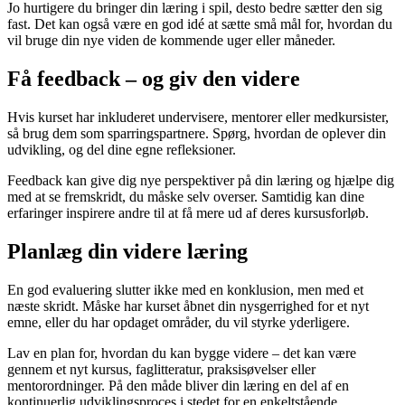
Jo hurtigere du bringer din læring i spil, desto bedre sætter den sig
fast. Det kan også være en god idé at sætte små mål for, hvordan du
vil bruge din nye viden de kommende uger eller måneder.
Få feedback – og giv den videre
Hvis kurset har inkluderet undervisere, mentorer eller medkursister,
så brug dem som sparringspartnere. Spørg, hvordan de oplever din
udvikling, og del dine egne refleksioner.
Feedback kan give dig nye perspektiver på din læring og hjælpe dig
med at se fremskridt, du måske selv overser. Samtidig kan dine
erfaringer inspirere andre til at få mere ud af deres kursusforløb.
Planlæg din videre læring
En god evaluering slutter ikke med en konklusion, men med et
næste skridt. Måske har kurset åbnet din nysgerrighed for et nyt
emne, eller du har opdaget områder, du vil styrke yderligere.
Lav en plan for, hvordan du kan bygge videre – det kan være
gennem et nyt kursus, faglitteratur, praksisøvelser eller
mentorordninger. På den måde bliver din læring en del af en
kontinuerlig udviklingsproces i stedet for en enkeltstående