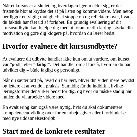
Når et kursus er afsluttet, og hverdagen igen melder sig, er det
fristende blot at krydse det af på listen og komme videre. Men netop
her ligger en vigtig mulighed: at stoppe op og reflektere over, hvad
du faktisk har fået ud af forløbet. En grundig evaluering af dit
kursusudbytte kan hjælpe dig med at forankre din læring, styrke din
motivation og gøre dig klogere på, hvordan du lærer bedst.
Hvorfor evaluere dit kursusudbytte?
At evaluere dit udbytte handler ikke kun om at vurdere, om kurset
var “godt” eller “dårligt”. Det handler om at forstå, hvordan du har
udviklet dig – både fagligt og personligt.
Når du sætter ord på, hvad du har lært, bliver din viden mere bevidst
og lettere at anvende i praksis. Samtidig får du indblik i, hvilke
læringsformer der virker bedst for dig, og hvor du måske stadig har
huller, du vil arbejde videre med.
En evaluering kan også være nyttig, hvis du skal dokumentere
kompetenceudvikling over for en arbejdsgiver eller i forbindelse
med nye uddannelsesforløb.
Start med de konkrete resultater