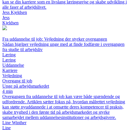
kan se din karriere som en livslang læringsrejse og skabe udvikling i
alle faser af arbejdslivet.
Jess Kjeldsen
Jess
Kjeldsen
Fra uddannelse til job: Vejledning der styrker overgangen
Sådan hjælper vejledning unge med at finde fodfæste i overgangen
fra studie til arbejdsliv
Læring
Læring
Uddannelse
Karriere
Vejledning
Overgang til job
Unge på arbejdsmarkedet
4 min
Overgangen fra uddannelse til job kan være både spændende og
udfordrende. Artiklen sætter fokus på, hvordan målrettet vejledning
kan støtte nyuddannede i at omsætte deres kompetencer til praksis,
skabe tryghed i den første tid på arbejdsmarkedet og styrke
samarbejdet mellem uddannelsesinstitutioner og arbejdsgivere.
Line Winther
Line