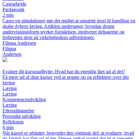
Casearbejde
Pædagogik
2 min
Cases og simulationer gør det muligt at omsætte teori til handling og
skabe dybere læring. Artiklen undersøger, hvordan denne
undervisningsform styrker forståelsen, motiverer deltagerne og
forbereder dem på virkelighedens udfordringer.
Filippa Andersen
Filippa
Andersen
Evaluer dit kursusudbytte: Hvad har du egentlig fået ud af det?
Få mere ud af dine kurser ved at stoppe op og reflektere over din
læring
Læring
Læring
Kompetenceudvikling
Læring
Efteruddannelse
Personlig udvikling
Refleksion
6 min
Når kurset er afsluttet, begynder den vigtigste del: at evaluere, hvad
du faktisk har fået ud af det. Denne artikel guider dig til at omsætte