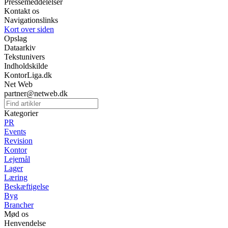
Pressemeddelelser
Kontakt os
Navigationslinks
Kort over siden
Opslag
Dataarkiv
Tekstunivers
Indholdskilde
KontorLiga.dk
Net Web
partner@netweb.dk
Kategorier
PR
Events
Revision
Kontor
Lejemål
Lager
Læring
Beskæftigelse
Byg
Brancher
Mød os
Henvendelse