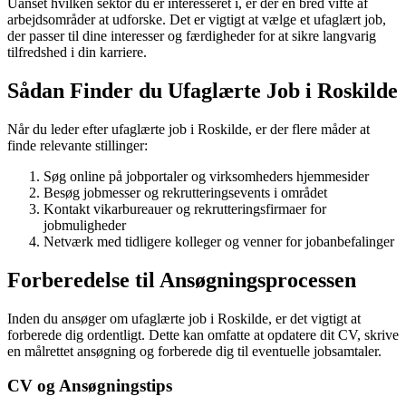
Uanset hvilken sektor du er interesseret i, er der en bred vifte af
arbejdsområder at udforske. Det er vigtigt at vælge et ufaglært job,
der passer til dine interesser og færdigheder for at sikre langvarig
tilfredshed i din karriere.
Sådan Finder du Ufaglærte Job i Roskilde
Når du leder efter ufaglærte job i Roskilde, er der flere måder at
finde relevante stillinger:
Søg online på jobportaler og virksomheders hjemmesider
Besøg jobmesser og rekrutteringsevents i området
Kontakt vikarbureauer og rekrutteringsfirmaer for
jobmuligheder
Netværk med tidligere kolleger og venner for jobanbefalinger
Forberedelse til Ansøgningsprocessen
Inden du ansøger om ufaglærte job i Roskilde, er det vigtigt at
forberede dig ordentligt. Dette kan omfatte at opdatere dit CV, skrive
en målrettet ansøgning og forberede dig til eventuelle jobsamtaler.
CV og Ansøgningstips