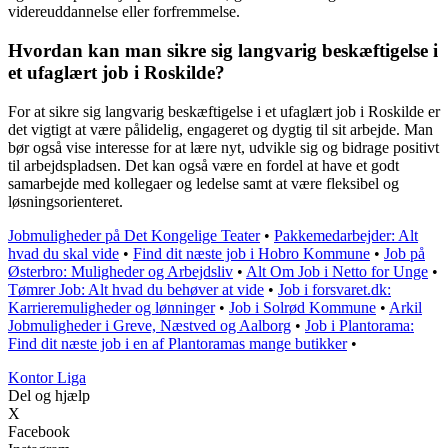
videreuddannelse eller forfremmelse.
Hvordan kan man sikre sig langvarig beskæftigelse i
et ufaglært job i Roskilde?
For at sikre sig langvarig beskæftigelse i et ufaglært job i Roskilde er
det vigtigt at være pålidelig, engageret og dygtig til sit arbejde. Man
bør også vise interesse for at lære nyt, udvikle sig og bidrage positivt
til arbejdspladsen. Det kan også være en fordel at have et godt
samarbejde med kollegaer og ledelse samt at være fleksibel og
løsningsorienteret.
Jobmuligheder på Det Kongelige Teater
•
Pakkemedarbejder: Alt
hvad du skal vide
•
Find dit næste job i Hobro Kommune
•
Job på
Østerbro: Muligheder og Arbejdsliv
•
Alt Om Job i Netto for Unge
•
Tømrer Job: Alt hvad du behøver at vide
•
Job i forsvaret.dk:
Karrieremuligheder og lønninger
•
Job i Solrød Kommune
•
Arkil
Jobmuligheder i Greve, Næstved og Aalborg
•
Job i Plantorama:
Find dit næste job i en af Plantoramas mange butikker
•
K
ontor
L
iga
Del og hjælp
X
Facebook