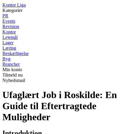
K
ontor
L
iga
Kategorier
PR
Events
Revision
Kontor
Lejemål
Lager
Læring
Beskæftigelse
Byg
Brancher
Min konto
Tilmeld nu
Nyhedsmail
Ufaglært Job i Roskilde: En
Guide til Eftertragtede
Muligheder
Introduktion