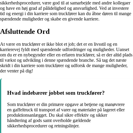
sikkerhedsprocedurer, være god til at samarbejde med andre kollegaer
og have en høj grad af pålidelighed og ansvarlighed. Ved at investere
tid og energi i din karriere som truckfører kan du åbne døren til mange
spændende muligheder og skabe en givende karriere.
Afsluttende Ord
At være en truckfører er ikke blot et job; det er en livsstil og en
karrierevej fyldt med spændende udfordringer og muligheder. Uanset
om du er en nybegynder eller en erfaren truckfører, så er der altid plads
til vækst og udvikling i denne spændende branche. Så tag det næste
skridt i din karriere som truckfører og udforsk de mange muligheder,
der venter på dig!
Hvad indebærer jobbet som truckfører?
Som truckfører er din primære opgave at betjene og manøvrere
en gaffeltruck til transport af varer og materialer på lageret eller
produktionsanlægget. Du skal sikre effektiv og sikker
håndtering af gods samt overholde gældende
sikkerhedsprocedurer og retningslinjer.