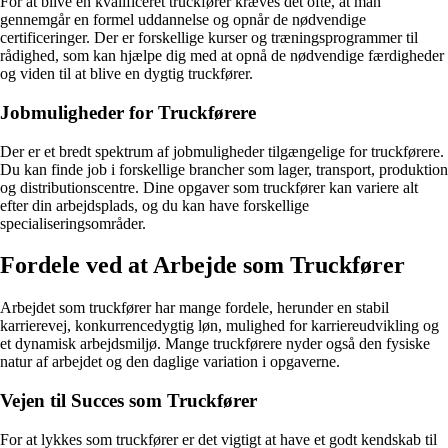
For at blive en kvalificeret truckfører kræves det ofte, at man
gennemgår en formel uddannelse og opnår de nødvendige
certificeringer. Der er forskellige kurser og træningsprogrammer til
rådighed, som kan hjælpe dig med at opnå de nødvendige færdigheder
og viden til at blive en dygtig truckfører.
Jobmuligheder for Truckførere
Der er et bredt spektrum af jobmuligheder tilgængelige for truckførere.
Du kan finde job i forskellige brancher som lager, transport, produktion
og distributionscentre. Dine opgaver som truckfører kan variere alt
efter din arbejdsplads, og du kan have forskellige
specialiseringsområder.
Fordele ved at Arbejde som Truckfører
Arbejdet som truckfører har mange fordele, herunder en stabil
karrierevej, konkurrencedygtig løn, mulighed for karriereudvikling og
et dynamisk arbejdsmiljø. Mange truckførere nyder også den fysiske
natur af arbejdet og den daglige variation i opgaverne.
Vejen til Succes som Truckfører
For at lykkes som truckfører er det vigtigt at have et godt kendskab til