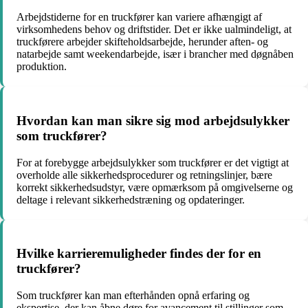
Arbejdstiderne for en truckfører kan variere afhængigt af
virksomhedens behov og driftstider. Det er ikke ualmindeligt, at
truckførere arbejder skifteholdsarbejde, herunder aften- og
natarbejde samt weekendarbejde, især i brancher med døgnåben
produktion.
Hvordan kan man sikre sig mod arbejdsulykker
som truckfører?
For at forebygge arbejdsulykker som truckfører er det vigtigt at
overholde alle sikkerhedsprocedurer og retningslinjer, bære
korrekt sikkerhedsudstyr, være opmærksom på omgivelserne og
deltage i relevant sikkerhedstræning og opdateringer.
Hvilke karrieremuligheder findes der for en
truckfører?
Som truckfører kan man efterhånden opnå erfaring og
ekspertise, der kan åbne døre for avancement til stillinger som