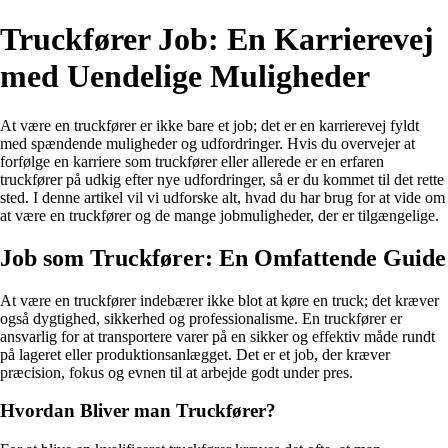
Truckfører Job: En Karrierevej
med Uendelige Muligheder
At være en truckfører er ikke bare et job; det er en karrierevej fyldt
med spændende muligheder og udfordringer. Hvis du overvejer at
forfølge en karriere som truckfører eller allerede er en erfaren
truckfører på udkig efter nye udfordringer, så er du kommet til det rette
sted. I denne artikel vil vi udforske alt, hvad du har brug for at vide om
at være en truckfører og de mange jobmuligheder, der er tilgængelige.
Job som Truckfører: En Omfattende Guide
At være en truckfører indebærer ikke blot at køre en truck; det kræver
også dygtighed, sikkerhed og professionalisme. En truckfører er
ansvarlig for at transportere varer på en sikker og effektiv måde rundt
på lageret eller produktionsanlægget. Det er et job, der kræver
præcision, fokus og evnen til at arbejde godt under pres.
Hvordan Bliver man Truckfører?