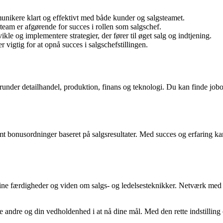
unikere klart og effektivt med både kunder og salgsteamet.
steam er afgørende for succes i rollen som salgschef.
ikle og implementere strategier, der fører til øget salg og indtjening.
r vigtig for at opnå succes i salgschefstillingen.
erunder detailhandel, produktion, finans og teknologi. Du kan finde jobo
mt bonusordninger baseret på salgsresultater. Med succes og erfaring kan 
 dine færdigheder og viden om salgs- og ledelsesteknikker. Netværk med 
ivere andre og din vedholdenhed i at nå dine mål. Med den rette indstil