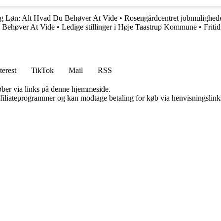
og Løn: Alt Hvad Du Behøver At Vide
•
Rosengårdcentret jobmulighed
 Behøver At Vide
•
Ledige stillinger i Høje Taastrup Kommune
•
Friti
terest
TikTok
Mail
RSS
 køber via links på denne hjemmeside.
affiliateprogrammer og kan modtage betaling for køb via henvisningslinks