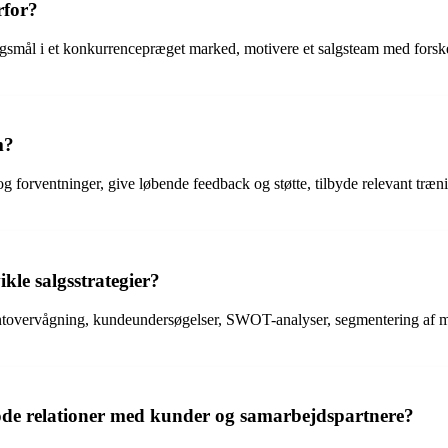
rfor?
gsmål i et konkurrencepræget marked, motivere et salgsteam med forskel
m?
 og forventninger, give løbende feedback og støtte, tilbyde relevant træ
kle salgsstrategier?
tovervågning, kundeundersøgelser, SWOT-analyser, segmentering af m
 gode relationer med kunder og samarbejdspartnere?