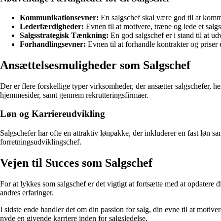
Kommunikationsevner:
En salgschef skal være god til at komm
Lederfærdigheder:
Evnen til at motivere, træne og lede et salg
Salgsstrategisk Tænkning:
En god salgschef er i stand til at udv
Forhandlingsevner:
Evnen til at forhandle kontrakter og priser e
Ansættelsesmuligheder som Salgschef
Der er flere forskellige typer virksomheder, der ansætter salgschefer, h
hjemmesider, samt gennem rekrutteringsfirmaer.
Løn og Karriereudvikling
Salgschefer har ofte en attraktiv lønpakke, der inkluderer en fast løn sa
forretningsudviklingschef.
Vejen til Succes som Salgschef
For at lykkes som salgschef er det vigtigt at fortsætte med at opdatere
andres erfaringer.
I sidste ende handler det om din passion for salg, din evne til at mot
nyde en givende karriere inden for salgsledelse.