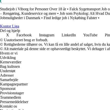
Studiejob i Viborg for Personer Over 18 år
•
Falck Sygetransport Job 
– Rengøring, Kundeservice og mere
•
Job som Psykolog: Alt Hvad Du
Jobmuligheder i Danmark
•
Find ledige job i Nykøbing Falster
•
K
ontor
L
iga
Del og hjælp
X
Facebook
Instagram
LinkedIn
YouTube
Pin
© Uautoriseret brug er forbudt.
© Rettighederne tilhører os. Vi kan få en lille andel af salget, hvis du
© Alt materiale på denne side er ophavsretligt beskyttet. Vi deltager i 
Hvem er vi
Udvikling
Kerneværdier
Bag kulissen
Understøt
Adresser
Samarbejde
Kampagnepartner
Sponsorat
Provisionstager
Teammedlem
Pressemeddelelser
Kontakt os