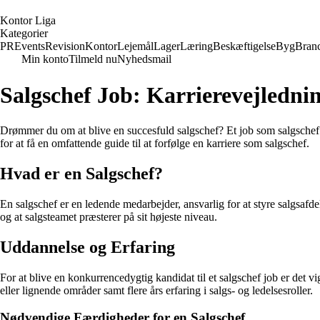
K
ontor
L
iga
Kategorier
PR
Events
Revision
Kontor
Lejemål
Lager
Læring
Beskæftigelse
Byg
Bran
Min konto
Tilmeld nu
Nyhedsmail
Salgschef Job: Karrierevejledn
Drømmer du om at blive en succesfuld salgschef? Et job som salgschef 
for at få en omfattende guide til at forfølge en karriere som salgschef.
Hvad er en Salgschef?
En salgschef er en ledende medarbejder, ansvarlig for at styre salgsafde
og at salgsteamet præsterer på sit højeste niveau.
Uddannelse og Erfaring
For at blive en konkurrencedygtig kandidat til et salgschef job er det 
eller lignende områder samt flere års erfaring i salgs- og ledelsesroller.
Nødvendige Færdigheder for en Salgschef