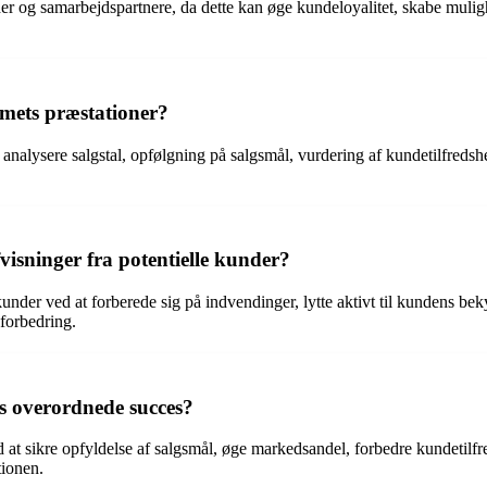
der og samarbejdspartnere, da dette kan øge kundeloyalitet, skabe muli
amets præstationer?
analysere salgstal, opfølgning på salgsmål, vurdering af kundetilfredshe
isninger fra potentielle kunder?
under ved at forberede sig på indvendinger, lytte aktivt til kundens b
 forbedring.
s overordnede succes?
at sikre opfyldelse af salgsmål, øge markedsandel, forbedre kundetilfre
tionen.