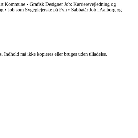
lfart Kommune
•
Grafisk Designer Job: Karrierevejledning og
ng
•
Job som Sygeplejerske på Fyn
•
Sabbatår Job i Aalborg og
. Indhold må ikke kopieres eller bruges uden tilladelse.