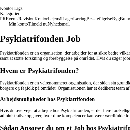
K
ontor
L
iga
Kategorier
PR
Events
Revision
Kontor
Lejemål
Lager
Læring
Beskæftigelse
Byg
Bran
Min konto
Tilmeld nu
Nyhedsmail
Psykiatrifonden Job
Psykiatrifonden er en organisation, der arbejder for at sikre bedre vil
samt at støtte forskning og forebyggelse på området. Hvis du søger jobmu
Hvem er Psykiatrifonden?
Psykiatrifonden er en velrenommeret organisation, der siden sin grundlæ
borgere og fagfolk på området. Organisationen har et dedikeret team af 
Arbejdsmuligheder hos Psykiatrifonden
Hvis du overvejer at arbejde hos Psykiatrifonden, er der flere forskellig
administrative opgaver, hvor dine kompetencer kan være værdifulde for 
Sådan Ansøger du om et Job hos Psykiatrif