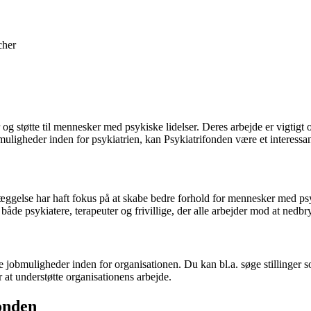
cher
kår og støtte til mennesker med psykiske lidelser. Deres arbejde er vig
ligheder inden for psykiatrien, kan Psykiatrifonden være et interessant 
ggelse har haft fokus på at skabe bedre forhold for mennesker med psyki
både psykiatere, terapeuter og frivillige, der alle arbejder mod at ned
e jobmuligheder inden for organisationen. Du kan bl.a. søge stillinger som
at understøtte organisationens arbejde.
onden