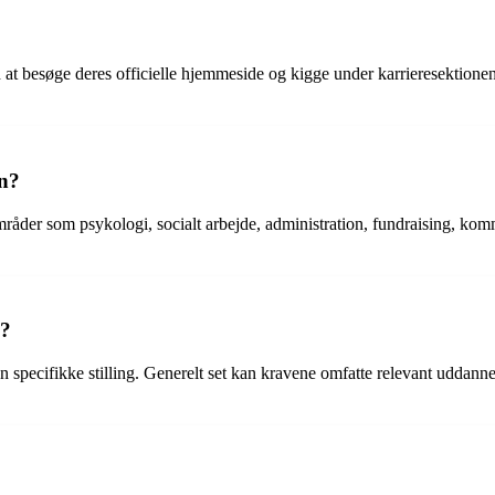
d at besøge deres officielle hjemmeside og kigge under karrieresektion
en?
områder som psykologi, socialt arbejde, administration, fundraising, k
n?
n specifikke stilling. Generelt set kan kravene omfatte relevant uddanne