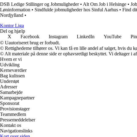
DSB Ledige Stillinger og Jobmuligheder
•
Alt Om Job i Helsinge
•
Job
Løninformation
•
Sindfulde jobmuligheder hos Sinful Aarhus
•
Find di
Nordjylland
•
K
ontor
L
iga
Del og hjælp
X
Facebook
Instagram
LinkedIn
YouTube
Pin
© Uautoriseret brug er forbudt.
© Rettighederne tilhører os. Vi kan få en lille andel af salget, hvis du
© Alt materiale på denne side er ophavsretligt beskyttet. Vi deltager i 
Hvem er vi
Udvikling
Kerneværdier
Bag kulissen
Understøt
Adresser
Samarbejde
Kampagnepartner
Sponsorat
Provisionstager
Teammedlem
Pressemeddelelser
Kontakt os
Navigationslinks
Kort over siden