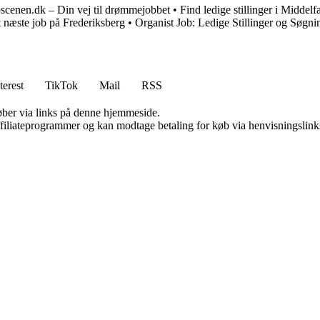
scenen.dk – Din vej til drømmejobbet
•
Find ledige stillinger i Midde
t næste job på Frederiksberg
•
Organist Job: Ledige Stillinger og Søgni
terest
TikTok
Mail
RSS
 køber via links på denne hjemmeside.
affiliateprogrammer og kan modtage betaling for køb via henvisningslinks