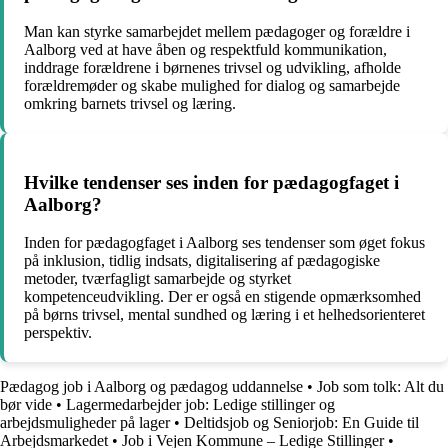
Man kan styrke samarbejdet mellem pædagoger og forældre i
Aalborg ved at have åben og respektfuld kommunikation,
inddrage forældrene i børnenes trivsel og udvikling, afholde
forældremøder og skabe mulighed for dialog og samarbejde
omkring barnets trivsel og læring.
Hvilke tendenser ses inden for pædagogfaget i
Aalborg?
Inden for pædagogfaget i Aalborg ses tendenser som øget fokus
på inklusion, tidlig indsats, digitalisering af pædagogiske
metoder, tværfagligt samarbejde og styrket
kompetenceudvikling. Der er også en stigende opmærksomhed
på børns trivsel, mental sundhed og læring i et helhedsorienteret
perspektiv.
Pædagog job i Aalborg og pædagog uddannelse
•
Job som tolk: Alt du
bør vide
•
Lagermedarbejder job: Ledige stillinger og
arbejdsmuligheder på lager
•
Deltidsjob og Seniorjob: En Guide til
Arbejdsmarkedet
•
Job i Vejen Kommune – Ledige Stillinger
•