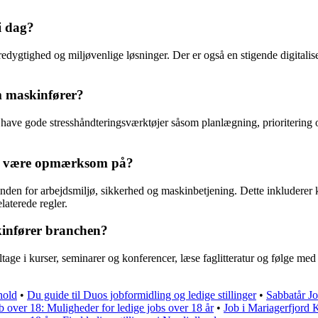
i dag?
ygtighed og miljøvenlige løsninger. Der er også en stigende digitalise
m maskinfører?
 at have gode stresshåndteringsværktøjer såsom planlægning, prioritering 
rer være opmærksom på?
en for arbejdsmiljø, sikkerhed og maskinbetjening. Dette inkluderer k
laterede regler.
kinfører branchen?
tage i kurser, seminarer og konferencer, læse faglitteratur og følge m
hold
•
Du guide til Duos jobformidling og ledige stillinger
•
Sabbatår Jo
b over 18: Muligheder for ledige jobs over 18 år
•
Job i Mariagerfjord 