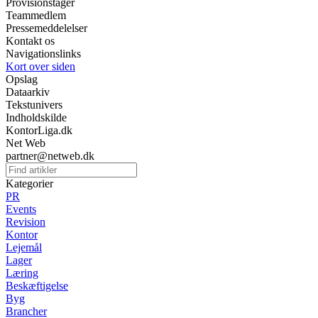
Provisionstager
Teammedlem
Pressemeddelelser
Kontakt os
Navigationslinks
Kort over siden
Opslag
Dataarkiv
Tekstunivers
Indholdskilde
KontorLiga.dk
Net Web
partner@netweb.dk
Kategorier
PR
Events
Revision
Kontor
Lejemål
Lager
Læring
Beskæftigelse
Byg
Brancher