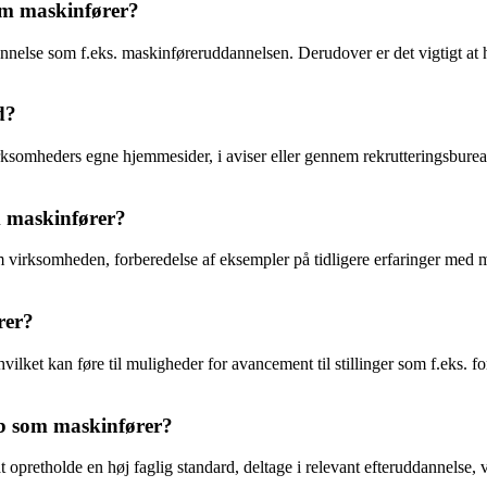
som maskinfører?
nelse som f.eks. maskinføreruddannelsen. Derudover er det vigtigt at h
d?
virksomheders egne hjemmesider, i aviser eller gennem rekrutteringsbur
m maskinfører?
m virksomheden, forberedelse af eksempler på tidligere erfaringer med
rer?
vilket kan føre til muligheder for avancement til stillinger som f.eks. 
ob som maskinfører?
 at opretholde en høj faglig standard, deltage i relevant efteruddannelse,