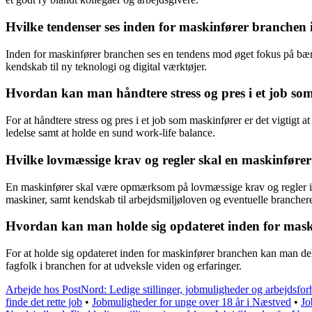
Hvilke tendenser ses inden for maskinfører branchen 
Inden for maskinfører branchen ses en tendens mod øget fokus på bæred
kendskab til ny teknologi og digital værktøjer.
Hvordan kan man håndtere stress og pres i et job so
For at håndtere stress og pres i et job som maskinfører er det vigtigt
ledelse samt at holde en sund work-life balance.
Hvilke lovmæssige krav og regler skal en maskinfø
En maskinfører skal være opmærksom på lovmæssige krav og regler ind
maskiner, samt kendskab til arbejdsmiljøloven og eventuelle branchere
Hvordan kan man holde sig opdateret inden for mas
For at holde sig opdateret inden for maskinfører branchen kan man del
fagfolk i branchen for at udveksle viden og erfaringer.
Arbejde hos PostNord: Ledige stillinger, jobmuligheder og arbejdsfor
finde det rette job
•
Jobmuligheder for unge over 18 år i Næstved
•
Jo