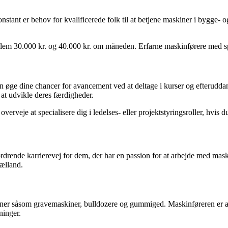
konstant er behov for kvalificerede folk til at betjene maskiner i bygg
llem 30.000 kr. og 40.000 kr. om måneden. Erfarne maskinførere med s
 øge dine chancer for avancement ved at deltage i kurser og efteruddan
at udvikle deres færdigheder.
veje at specialisere dig i ledelses- eller projektstyringsroller, hvis du 
rende karrierevej for dem, der har en passion for at arbejde med maskin
ælland.
kiner såsom gravemaskiner, bulldozere og gummiged. Maskinføreren er a
ninger.