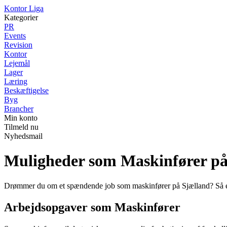
K
ontor
L
iga
Kategorier
PR
Events
Revision
Kontor
Lejemål
Lager
Læring
Beskæftigelse
Byg
Brancher
Min konto
Tilmeld nu
Nyhedsmail
Muligheder som Maskinfører på
Drømmer du om et spændende job som maskinfører på Sjælland? Så er du
Arbejdsopgaver som Maskinfører