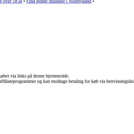
e over 18 år
•
Find ledige stillinger i Nordjylland
•
u køber via links på denne hjemmeside.
i affiliateprogrammer og kan modtage betaling for køb via henvisningslin