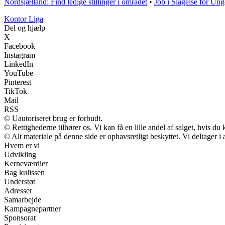
Nordsjælland: Find ledige stillinger i området
•
Job i Slagelse for Ung
K
ontor
L
iga
Del og hjælp
X
Facebook
Instagram
LinkedIn
YouTube
Pinterest
TikTok
Mail
RSS
© Uautoriseret brug er forbudt.
© Rettighederne tilhører os. Vi kan få en lille andel af salget, hvis d
© Alt materiale på denne side er ophavsretligt beskyttet. Vi deltager 
Hvem er vi
Udvikling
Kerneværdier
Bag kulissen
Understøt
Adresser
Samarbejde
Kampagnepartner
Sponsorat