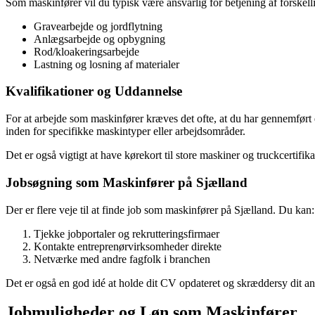
Som maskinfører vil du typisk være ansvarlig for betjening af forskell
Gravearbejde og jordflytning
Anlægsarbejde og opbygning
Rod/kloakeringsarbejde
Lastning og losning af materialer
Kvalifikationer og Uddannelse
For at arbejde som maskinfører kræves det ofte, at du har gennemført 
inden for specifikke maskintyper eller arbejdsområder.
Det er også vigtigt at have kørekort til store maskiner og truckcertifik
Jobsøgning som Maskinfører på Sjælland
Der er flere veje til at finde job som maskinfører på Sjælland. Du kan:
Tjekke jobportaler og rekrutteringsfirmaer
Kontakte entreprenørvirksomheder direkte
Netværke med andre fagfolk i branchen
Det er også en god idé at holde dit CV opdateret og skræddersy dit ans
Jobmuligheder og Løn som Maskinfører