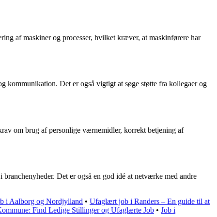
ring af maskiner og processer, hvilket kræver, at maskinførere har
og kommunikation. Det er også vigtigt at søge støtte fra kollegaer og
rav om brug af personlige værnemidler, korrekt betjening af
ed i branchenyheder. Det er også en god idé at netværke med andre
b i Aalborg og Nordjylland
•
Ufaglært job i Randers – En guide til at
Kommune: Find Ledige Stillinger og Ufaglærte Job
•
Job i