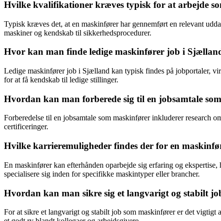
Hvilke kvalifikationer kræves typisk for at arbejde 
Typisk kræves det, at en maskinfører har gennemført en relevant uddan
maskiner og kendskab til sikkerhedsprocedurer.
Hvor kan man finde ledige maskinfører job i Sjællan
Ledige maskinfører job i Sjælland kan typisk findes på jobportaler, 
for at få kendskab til ledige stillinger.
Hvordan kan man forberede sig til en jobsamtale so
Forberedelse til en jobsamtale som maskinfører inkluderer research o
certificeringer.
Hvilke karrieremuligheder findes der for en maskinfø
En maskinfører kan efterhånden oparbejde sig erfaring og ekspertise, h
specialisere sig inden for specifikke maskintyper eller brancher.
Hvordan kan man sikre sig et langvarigt og stabilt j
For at sikre et langvarigt og stabilt job som maskinfører er det vigtigt
et godt ry blandt kollegaer og arbejdsgivere.