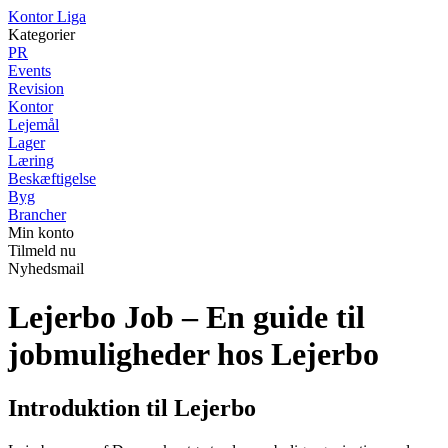
K
ontor
L
iga
Kategorier
PR
Events
Revision
Kontor
Lejemål
Lager
Læring
Beskæftigelse
Byg
Brancher
Min konto
Tilmeld nu
Nyhedsmail
Lejerbo Job – En guide til
jobmuligheder hos Lejerbo
Introduktion til Lejerbo