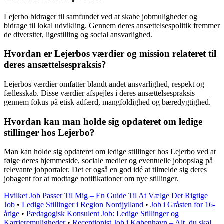
Lejerbo bidrager til samfundet ved at skabe jobmuligheder og
bidrage til lokal udvikling. Gennem deres ansættelsespolitik fremmer
de diversitet, ligestilling og social ansvarlighed.
Hvordan er Lejerbos værdier og mission relateret til
deres ansættelsespraksis?
Lejerbos værdier omfatter blandt andet ansvarlighed, respekt og
fællesskab. Disse værdier afspejles i deres ansættelsespraksis
gennem fokus på etisk adfærd, mangfoldighed og bæredygtighed.
Hvordan kan man holde sig opdateret om ledige
stillinger hos Lejerbo?
Man kan holde sig opdateret om ledige stillinger hos Lejerbo ved at
følge deres hjemmeside, sociale medier og eventuelle jobopslag på
relevante jobportaler. Det er også en god idé at tilmelde sig deres
jobagent for at modtage notifikationer om nye stillinger.
Hvilket Job Passer Til Mig – En Guide Til At Vælge Det Rigtige
Job
•
Ledige Stillinger i Region Nordjylland
•
Job i Gråsten for 16-
årige
•
Pædagogisk Konsulent Job: Ledige Stillinger og
Karrieremuligheder
•
Receptionist Job i København – Alt, du skal