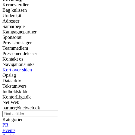
Kerneværdier
Bag kulissen
Understøt
Adresser
Samarbejde
Kampagnepartner
Sponsorat
Provisionstager
Teammedlem
Pressemeddelelser
Kontakt os
Navigationslinks
Kort over siden
Opslag
Dataarkiv
Tekstunivers
Indholdskilde
KontorLiga.dk
Net Web
partner@netweb.dk
Kategorier
PR
Events