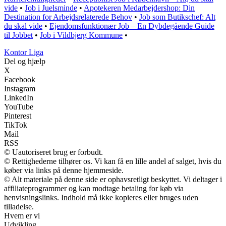
vide
•
Job i Juelsminde
•
Apotekeren Medarbejdershop: Din
Destination for Arbejdsrelaterede Behov
•
Job som Butikschef: Alt
du skal vide
•
Ejendomsfunktionær Job – En Dybdegående Guide
til Jobbet
•
Job i Vildbjerg Kommune
•
K
ontor
L
iga
Del og hjælp
X
Facebook
Instagram
LinkedIn
YouTube
Pinterest
TikTok
Mail
RSS
© Uautoriseret brug er forbudt.
© Rettighederne tilhører os. Vi kan få en lille andel af salget, hvis du
køber via links på denne hjemmeside.
© Alt materiale på denne side er ophavsretligt beskyttet. Vi deltager i
affiliateprogrammer og kan modtage betaling for køb via
henvisningslinks. Indhold må ikke kopieres eller bruges uden
tilladelse.
Hvem er vi
Udvikling