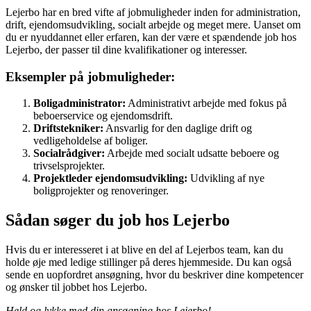
Lejerbo har en bred vifte af jobmuligheder inden for administration,
drift, ejendomsudvikling, socialt arbejde og meget mere. Uanset om
du er nyuddannet eller erfaren, kan der være et spændende job hos
Lejerbo, der passer til dine kvalifikationer og interesser.
Eksempler på jobmuligheder:
Boligadministrator:
Administrativt arbejde med fokus på
beboerservice og ejendomsdrift.
Driftstekniker:
Ansvarlig for den daglige drift og
vedligeholdelse af boliger.
Socialrådgiver:
Arbejde med socialt udsatte beboere og
trivselsprojekter.
Projektleder ejendomsudvikling:
Udvikling af nye
boligprojekter og renoveringer.
Sådan søger du job hos Lejerbo
Hvis du er interesseret i at blive en del af Lejerbos team, kan du
holde øje med ledige stillinger på deres hjemmeside. Du kan også
sende en uopfordret ansøgning, hvor du beskriver dine kompetencer
og ønsker til jobbet hos Lejerbo.
Held og lykke med din ansøgning hos Lejerbo!