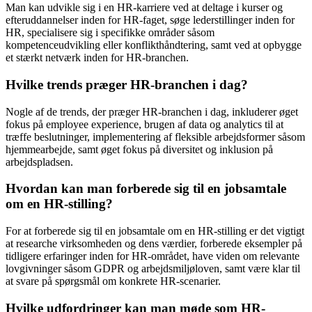
Man kan udvikle sig i en HR-karriere ved at deltage i kurser og
efteruddannelser inden for HR-faget, søge lederstillinger inden for
HR, specialisere sig i specifikke områder såsom
kompetenceudvikling eller konflikthåndtering, samt ved at opbygge
et stærkt netværk inden for HR-branchen.
Hvilke trends præger HR-branchen i dag?
Nogle af de trends, der præger HR-branchen i dag, inkluderer øget
fokus på employee experience, brugen af data og analytics til at
træffe beslutninger, implementering af fleksible arbejdsformer såsom
hjemmearbejde, samt øget fokus på diversitet og inklusion på
arbejdspladsen.
Hvordan kan man forberede sig til en jobsamtale
om en HR-stilling?
For at forberede sig til en jobsamtale om en HR-stilling er det vigtigt
at researche virksomheden og dens værdier, forberede eksempler på
tidligere erfaringer inden for HR-området, have viden om relevante
lovgivninger såsom GDPR og arbejdsmiljøloven, samt være klar til
at svare på spørgsmål om konkrete HR-scenarier.
Hvilke udfordringer kan man møde som HR-