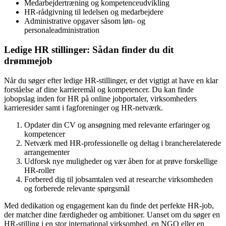
Medarbejdertræning og kompetenceudvikling
HR-rådgivning til ledelsen og medarbejdere
Administrative opgaver såsom løn- og
personaleadministration
Ledige HR stillinger: Sådan finder du dit
drømmejob
Når du søger efter ledige HR-stillinger, er det vigtigt at have en klar
forståelse af dine karrieremål og kompetencer. Du kan finde
jobopslag inden for HR på online jobportaler, virksomheders
karrieresider samt i fagforeninger og HR-netværk.
Opdater din CV og ansøgning med relevante erfaringer og
kompetencer
Netværk med HR-professionelle og deltag i brancherelaterede
arrangementer
Udforsk nye muligheder og vær åben for at prøve forskellige
HR-roller
Forbered dig til jobsamtalen ved at researche virksomheden
og forberede relevante spørgsmål
Med dedikation og engagement kan du finde det perfekte HR-job,
der matcher dine færdigheder og ambitioner. Uanset om du søger en
HR-stilling i en stor international virksomhed, en NGO eller en