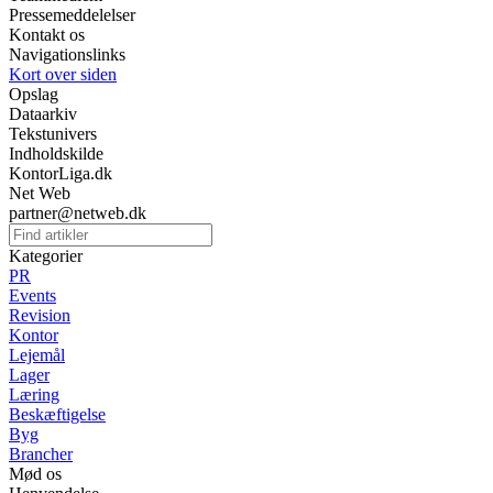
Pressemeddelelser
Kontakt os
Navigationslinks
Kort over siden
Opslag
Dataarkiv
Tekstunivers
Indholdskilde
KontorLiga.dk
Net Web
partner@netweb.dk
Kategorier
PR
Events
Revision
Kontor
Lejemål
Lager
Læring
Beskæftigelse
Byg
Brancher
Mød os