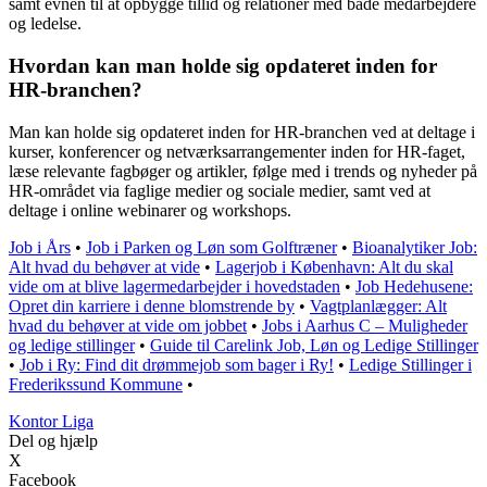
samt evnen til at opbygge tillid og relationer med både medarbejdere
og ledelse.
Hvordan kan man holde sig opdateret inden for
HR-branchen?
Man kan holde sig opdateret inden for HR-branchen ved at deltage i
kurser, konferencer og netværksarrangementer inden for HR-faget,
læse relevante fagbøger og artikler, følge med i trends og nyheder på
HR-området via faglige medier og sociale medier, samt ved at
deltage i online webinarer og workshops.
Job i Års
•
Job i Parken og Løn som Golftræner
•
Bioanalytiker Job:
Alt hvad du behøver at vide
•
Lagerjob i København: Alt du skal
vide om at blive lagermedarbejder i hovedstaden
•
Job Hedehusene:
Opret din karriere i denne blomstrende by
•
Vagtplanlægger: Alt
hvad du behøver at vide om jobbet
•
Jobs i Aarhus C – Muligheder
og ledige stillinger
•
Guide til Carelink Job, Løn og Ledige Stillinger
•
Job i Ry: Find dit drømmejob som bager i Ry!
•
Ledige Stillinger i
Frederikssund Kommune
•
K
ontor
L
iga
Del og hjælp
X
Facebook