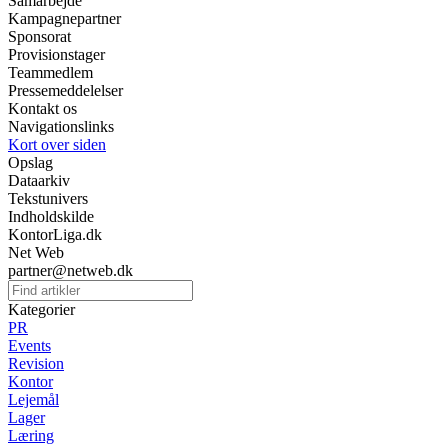
Samarbejde
Kampagnepartner
Sponsorat
Provisionstager
Teammedlem
Pressemeddelelser
Kontakt os
Navigationslinks
Kort over siden
Opslag
Dataarkiv
Tekstunivers
Indholdskilde
KontorLiga.dk
Net Web
partner@netweb.dk
Kategorier
PR
Events
Revision
Kontor
Lejemål
Lager
Læring