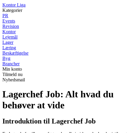
K
ontor
L
iga
Kategorier
PR
Events
Revision
Kontor
Lejemål
Lager
Læring
Beskæftigelse
Byg
Brancher
Min konto
Tilmeld nu
Nyhedsmail
Lagerchef Job: Alt hvad du
behøver at vide
Introduktion til Lagerchef Job