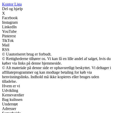
K
ontor
L
iga
Del og hjælp
X
Facebook
Instagram
LinkedIn
YouTube
Pinterest
TikTok
Mail
RSS
© Uautoriseret brug er forbudt.
© Rettighederne tilhører os. Vi kan få en lille andel af salget, hvis du
køber via links på denne hjemmeside.
© Alt materiale på denne side er ophavsretligt beskyttet. Vi deltager i
affiliateprogrammer og kan modtage betaling for køb via
henvisningslinks. Indhold må ikke kopieres eller bruges uden
tilladelse.
Hvem er vi
Udvikling
Kerneværdier
Bag kulissen
Understøt
Adresser