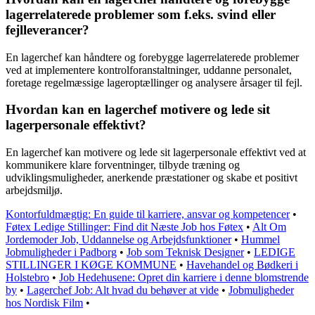
lagerrelaterede problemer som f.eks. svind eller
fejlleverancer?
En lagerchef kan håndtere og forebygge lagerrelaterede problemer
ved at implementere kontrolforanstaltninger, uddanne personalet,
foretage regelmæssige lageroptællinger og analysere årsager til fejl.
Hvordan kan en lagerchef motivere og lede sit
lagerpersonale effektivt?
En lagerchef kan motivere og lede sit lagerpersonale effektivt ved at
kommunikere klare forventninger, tilbyde træning og
udviklingsmuligheder, anerkende præstationer og skabe et positivt
arbejdsmiljø.
Kontorfuldmægtig: En guide til karriere, ansvar og kompetencer
•
Føtex Ledige Stillinger: Find dit Næste Job hos Føtex
•
Alt Om
Jordemoder Job, Uddannelse og Arbejdsfunktioner
•
Hummel
Jobmuligheder i Padborg
•
Job som Teknisk Designer
•
LEDIGE
STILLINGER I KØGE KOMMUNE
•
Havehandel og Bødkeri i
Holstebro
•
Job Hedehusene: Opret din karriere i denne blomstrende
by
•
Lagerchef Job: Alt hvad du behøver at vide
•
Jobmuligheder
hos Nordisk Film
•