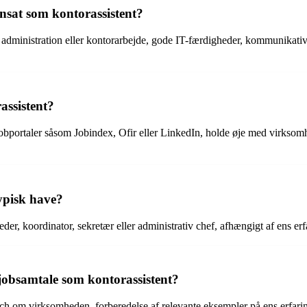
ansat som kontorassistent?
 administration eller kontorarbejde, gode IT-færdigheder, kommunikative 
assistent?
 jobportaler såsom Jobindex, Ofir eller LinkedIn, holde øje med virks
ypisk have?
eder, koordinator, sekretær eller administrativ chef, afhængigt af ens e
jobsamtale som kontorassistent?
arch om virksomheden, forberedelse af relevante eksempler på ens erfar