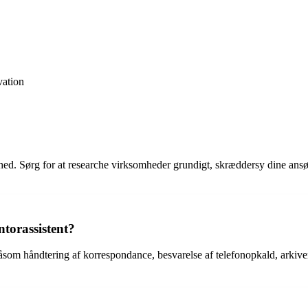
vation
ed. Sørg for at researche virksomheder grundigt, skræddersy dine ansøg
torassistent?
 såsom håndtering af korrespondance, besvarelse af telefonopkald, arkiv