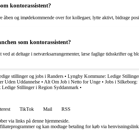
om kontorassistent?
ben og imødekommende over for kollegaer, lytte aktivt, bidrage positivt 
anchen som kontorassistent?
ved at deltage i netværksarrangementer, læse faglige tidsskrifter og bl
dige stillinger og jobs i Randers
•
Lyngby Kommune: Ledige Stillinger
nger Uden Uddannelse
•
Alt Om Job i Netto for Unge
•
Jobs i Silkeborg:
 Ledige Stillinger i Region Syddanmark
•
terest
TikTok
Mail
RSS
 køber via links på denne hjemmeside.
affiliateprogrammer og kan modtage betaling for køb via henvisningslinks