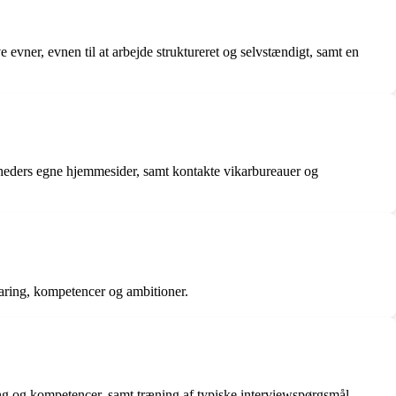
evner, evnen til at arbejde struktureret og selvstændigt, samt en
omheders egne hjemmesider, samt kontakte vikarbureauer og
rfaring, kompetencer og ambitioner.
ing og kompetencer, samt træning af typiske interviewspørgsmål.