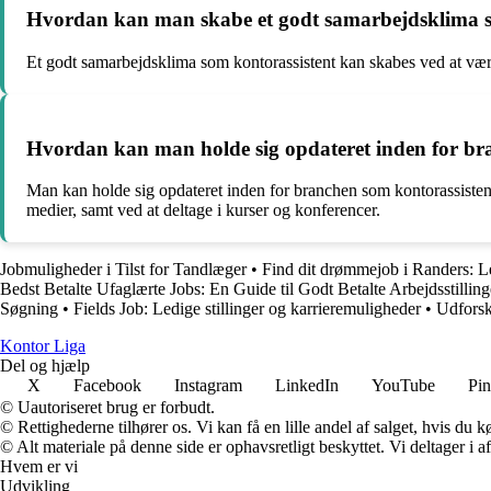
Hvordan kan man skabe et godt samarbejdsklima s
Et godt samarbejdsklima som kontorassistent kan skabes ved at være å
Hvordan kan man holde sig opdateret inden for br
Man kan holde sig opdateret inden for branchen som kontorassistent 
medier, samt ved at deltage i kurser og konferencer.
Jobmuligheder i Tilst for Tandlæger
•
Find dit drømmejob i Randers: Le
Bedst Betalte Ufaglærte Jobs: En Guide til Godt Betalte Arbejdsstilli
Søgning
•
Fields Job: Ledige stillinger og karrieremuligheder
•
Udforsk
K
ontor
L
iga
Del og hjælp
X
Facebook
Instagram
LinkedIn
YouTube
Pin
© Uautoriseret brug er forbudt.
© Rettighederne tilhører os. Vi kan få en lille andel af salget, hvis du
© Alt materiale på denne side er ophavsretligt beskyttet. Vi deltager i 
Hvem er vi
Udvikling