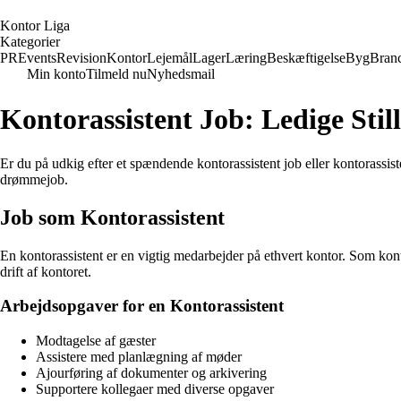
K
ontor
L
iga
Kategorier
PR
Events
Revision
Kontor
Lejemål
Lager
Læring
Beskæftigelse
Byg
Bran
Min konto
Tilmeld nu
Nyhedsmail
Kontorassistent Job: Ledige Stil
Er du på udkig efter et spændende kontorassistent job eller kontorassiste
drømmejob.
Job som Kontorassistent
En kontorassistent er en vigtig medarbejder på ethvert kontor. Som kon
drift af kontoret.
Arbejdsopgaver for en Kontorassistent
Modtagelse af gæster
Assistere med planlægning af møder
Ajourføring af dokumenter og arkivering
Supportere kollegaer med diverse opgaver