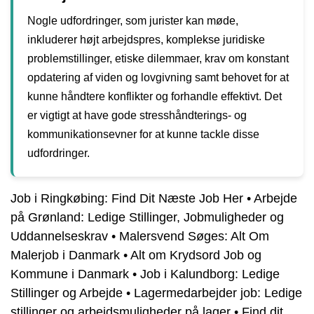
Nogle udfordringer, som jurister kan møde,
inkluderer højt arbejdspres, komplekse juridiske
problemstillinger, etiske dilemmaer, krav om konstant
opdatering af viden og lovgivning samt behovet for at
kunne håndtere konflikter og forhandle effektivt. Det
er vigtigt at have gode stresshåndterings- og
kommunikationsevner for at kunne tackle disse
udfordringer.
Job i Ringkøbing: Find Dit Næste Job Her
•
Arbejde
på Grønland: Ledige Stillinger, Jobmuligheder og
Uddannelseskrav
•
Malersvend Søges: Alt Om
Malerjob i Danmark
•
Alt om Krydsord Job og
Kommune i Danmark
•
Job i Kalundborg: Ledige
Stillinger og Arbejde
•
Lagermedarbejder job: Ledige
stillinger og arbejdsmuligheder på lager
•
Find dit