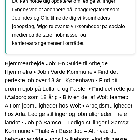
Du kan holde dig opdateret om ledige stillinger i
Lyngby ved at abonnere på jobaggregatorer som
Jobindex og Ofir, tilmelde dig virksomheders
jobopslag, følge relevante virksomheder på sociale
medier og deltage i jobmesser og
karrierearrangementer i området.
Hjemmearbejde Job: En Guide til Arbejde
Hjemmefra
•
Job i Varde Kommune
•
Find det
perfekte job over 18 år i København
•
Find dit
drømmejob på Lolland og Falster
•
Find det rette job
i Aalborg som 18-årig
•
Bliv en del af Wolt-teamet:
Alt om jobmuligheder hos Wolt
•
Arbejdsmuligheder
hos Arla: Ledige stillinger og jobmuligheder i hele
landet
•
Job på Samsø – Ledige stillinger i Samsø
Kommune
•
Thule Air Base Job – Alt hvad du
behøver at vide
•
Jobs i Silkeborg: Find dit næste