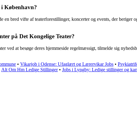
et i København?
de en bred vifte af teaterforestillinger, koncerter og events, der berig
ter på Det Kongelige Teater?
 ved at besøge deres hjemmeside regelmæssigt, tilmelde sig nyhedsbreve
e Kommune
•
Vikarjob i Odense: Ufaglært og Lærervikar Jobs
•
Psykiatri
•
Alt Om Hm Ledige Stillinger
•
Jobs i Lyngby: Ledige stillinger og ka