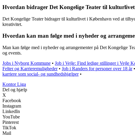
Hvordan bidrager Det Kongelige Teater til kulturliv
Det Kongelige Teater bidrager til kulturlivet i København ved at tilby
kreativitet.
Hvordan kan man følge med i nyheder og arrangemen
Man kan følge med i nyheder og arrangementer på Det Kongelige Teater
og events.
Jobs i Nyborg Kommune
•
Job i Vejle: Find ledige stillinger i Vejl
Felter og Karrieremuligheder
•
Job i Randers for personer over 18 år
karriere som social- og sundhedshjælper
•
K
ontor
L
iga
Del og hjælp
X
Facebook
Instagram
LinkedIn
YouTube
Pinterest
TikTok
Mail