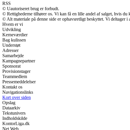
RSS
© Uautoriseret brug er forbudt.
© Rettighederne tilhører os. Vi kan få en lille andel af salget, hvis d
© Alt materiale på denne side er ophavsretligt beskyttet. Vi deltager 
Hvem er vi
Udvikling
Kerneværdier
Bag kulissen
Understøt
Adresser
Samarbejde
Kampagnepartner
Sponsorat
Provisionstager
Teammedlem
Pressemeddelelser
Kontakt os
Navigationslinks
Kort over siden
Opslag
Dataarkiv
Tekstunivers
Indholdskilde
KontorLiga.dk
Net Web