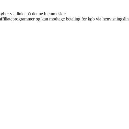
u køber via links på denne hjemmeside.
i affiliateprogrammer og kan modtage betaling for køb via henvisningslin