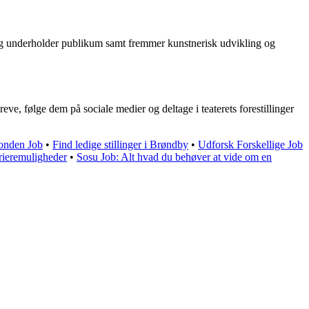
er og underholder publikum samt fremmer kunstnerisk udvikling og
, følge dem på sociale medier og deltage i teaterets forestillinger
fonden Job
•
Find ledige stillinger i Brøndby
•
Udforsk Forskellige Job
rrieremuligheder
•
Sosu Job: Alt hvad du behøver at vide om en