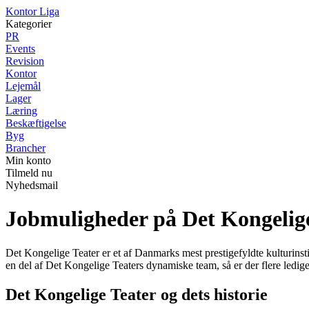
K
ontor
L
iga
Kategorier
PR
Events
Revision
Kontor
Lejemål
Lager
Læring
Beskæftigelse
Byg
Brancher
Min konto
Tilmeld nu
Nyhedsmail
Jobmuligheder på Det Kongelig
Det Kongelige Teater er et af Danmarks mest prestigefyldte kulturinsti
en del af Det Kongelige Teaters dynamiske team, så er der flere ledige
Det Kongelige Teater og dets historie