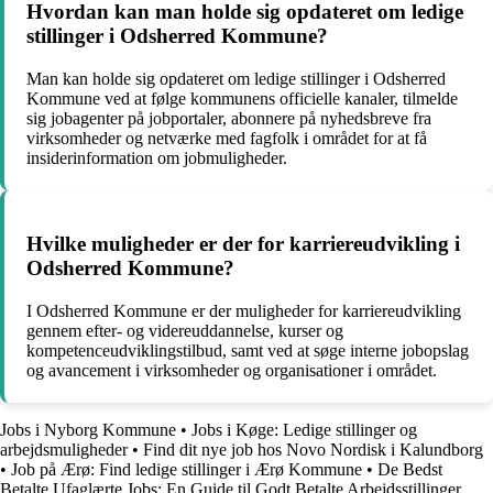
Hvordan kan man holde sig opdateret om ledige
stillinger i Odsherred Kommune?
Man kan holde sig opdateret om ledige stillinger i Odsherred
Kommune ved at følge kommunens officielle kanaler, tilmelde
sig jobagenter på jobportaler, abonnere på nyhedsbreve fra
virksomheder og netværke med fagfolk i området for at få
insiderinformation om jobmuligheder.
Hvilke muligheder er der for karriereudvikling i
Odsherred Kommune?
I Odsherred Kommune er der muligheder for karriereudvikling
gennem efter- og videreuddannelse, kurser og
kompetenceudviklingstilbud, samt ved at søge interne jobopslag
og avancement i virksomheder og organisationer i området.
Jobs i Nyborg Kommune
•
Jobs i Køge: Ledige stillinger og
arbejdsmuligheder
•
Find dit nye job hos Novo Nordisk i Kalundborg
•
Job på Ærø: Find ledige stillinger i Ærø Kommune
•
De Bedst
Betalte Ufaglærte Jobs: En Guide til Godt Betalte Arbejdsstillinger