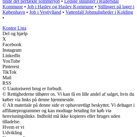
finde det perfækte sommerjob
•
Ledige stillinger i Rudersdal
Kommune
•
Job i Haslev og Haslev Kommune
•
Stillinger på lager i
København
•
Job i Vestjylland
•
Vattenfall Jobmuligheder i Kolding
•
K
ontor
L
iga
Del og hjælp
X
Facebook
Instagram
LinkedIn
YouTube
Pinterest
TikTok
Mail
RSS
© Uautoriseret brug er forbudt.
© Rettighederne tilhører os. Vi kan få en lille andel af salget, hvis du
køber via links på denne hjemmeside.
© Alt materiale på denne side er ophavsretligt beskyttet. Vi deltager i
affiliateprogrammer og kan modtage betaling for køb via
henvisningslinks. Indhold må ikke kopieres eller bruges uden
tilladelse.
Hvem er vi
Udvikling