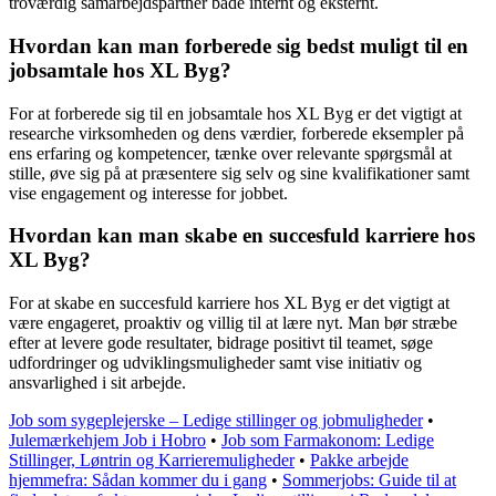
troværdig samarbejdspartner både internt og eksternt.
Hvordan kan man forberede sig bedst muligt til en
jobsamtale hos XL Byg?
For at forberede sig til en jobsamtale hos XL Byg er det vigtigt at
researche virksomheden og dens værdier, forberede eksempler på
ens erfaring og kompetencer, tænke over relevante spørgsmål at
stille, øve sig på at præsentere sig selv og sine kvalifikationer samt
vise engagement og interesse for jobbet.
Hvordan kan man skabe en succesfuld karriere hos
XL Byg?
For at skabe en succesfuld karriere hos XL Byg er det vigtigt at
være engageret, proaktiv og villig til at lære nyt. Man bør stræbe
efter at levere gode resultater, bidrage positivt til teamet, søge
udfordringer og udviklingsmuligheder samt vise initiativ og
ansvarlighed i sit arbejde.
Job som sygeplejerske – Ledige stillinger og jobmuligheder
•
Julemærkehjem Job i Hobro
•
Job som Farmakonom: Ledige
Stillinger, Løntrin og Karrieremuligheder
•
Pakke arbejde
hjemmefra: Sådan kommer du i gang
•
Sommerjobs: Guide til at