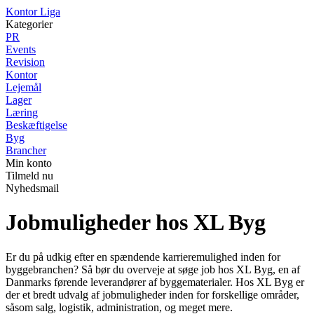
K
ontor
L
iga
Kategorier
PR
Events
Revision
Kontor
Lejemål
Lager
Læring
Beskæftigelse
Byg
Brancher
Min konto
Tilmeld nu
Nyhedsmail
Jobmuligheder hos XL Byg
Er du på udkig efter en spændende karrieremulighed inden for
byggebranchen? Så bør du overveje at søge job hos XL Byg, en af
Danmarks førende leverandører af byggematerialer. Hos XL Byg er
der et bredt udvalg af jobmuligheder inden for forskellige områder,
såsom salg, logistik, administration, og meget mere.