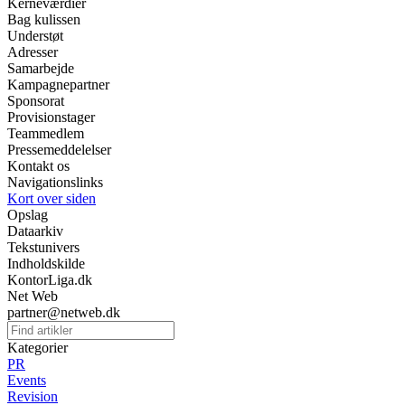
Kerneværdier
Bag kulissen
Understøt
Adresser
Samarbejde
Kampagnepartner
Sponsorat
Provisionstager
Teammedlem
Pressemeddelelser
Kontakt os
Navigationslinks
Kort over siden
Opslag
Dataarkiv
Tekstunivers
Indholdskilde
KontorLiga.dk
Net Web
partner@netweb.dk
Kategorier
PR
Events
Revision