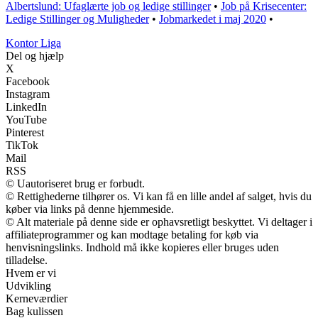
Albertslund: Ufaglærte job og ledige stillinger
•
Job på Krisecenter:
Ledige Stillinger og Muligheder
•
Jobmarkedet i maj 2020
•
K
ontor
L
iga
Del og hjælp
X
Facebook
Instagram
LinkedIn
YouTube
Pinterest
TikTok
Mail
RSS
© Uautoriseret brug er forbudt.
© Rettighederne tilhører os. Vi kan få en lille andel af salget, hvis du
køber via links på denne hjemmeside.
© Alt materiale på denne side er ophavsretligt beskyttet. Vi deltager i
affiliateprogrammer og kan modtage betaling for køb via
henvisningslinks. Indhold må ikke kopieres eller bruges uden
tilladelse.
Hvem er vi
Udvikling
Kerneværdier
Bag kulissen