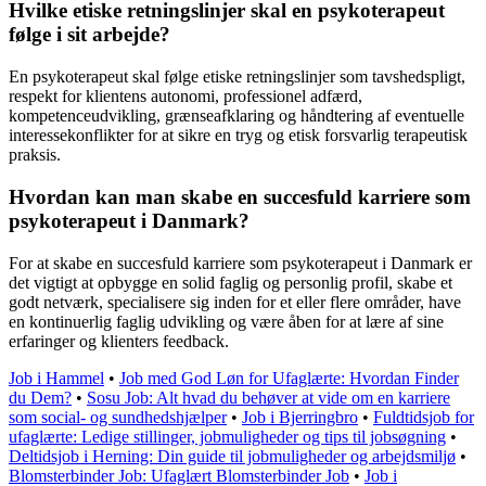
Hvilke etiske retningslinjer skal en psykoterapeut
følge i sit arbejde?
En psykoterapeut skal følge etiske retningslinjer som tavshedspligt,
respekt for klientens autonomi, professionel adfærd,
kompetenceudvikling, grænseafklaring og håndtering af eventuelle
interessekonflikter for at sikre en tryg og etisk forsvarlig terapeutisk
praksis.
Hvordan kan man skabe en succesfuld karriere som
psykoterapeut i Danmark?
For at skabe en succesfuld karriere som psykoterapeut i Danmark er
det vigtigt at opbygge en solid faglig og personlig profil, skabe et
godt netværk, specialisere sig inden for et eller flere områder, have
en kontinuerlig faglig udvikling og være åben for at lære af sine
erfaringer og klienters feedback.
Job i Hammel
•
Job med God Løn for Ufaglærte: Hvordan Finder
du Dem?
•
Sosu Job: Alt hvad du behøver at vide om en karriere
som social- og sundhedshjælper
•
Job i Bjerringbro
•
Fuldtidsjob for
ufaglærte: Ledige stillinger, jobmuligheder og tips til jobsøgning
•
Deltidsjob i Herning: Din guide til jobmuligheder og arbejdsmiljø
•
Blomsterbinder Job: Ufaglært Blomsterbinder Job
•
Job i