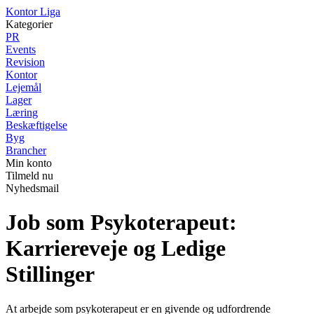
K
ontor
L
iga
Kategorier
PR
Events
Revision
Kontor
Lejemål
Lager
Læring
Beskæftigelse
Byg
Brancher
Min konto
Tilmeld nu
Nyhedsmail
Job som Psykoterapeut:
Karriereveje og Ledige
Stillinger
At arbejde som psykoterapeut er en givende og udfordrende