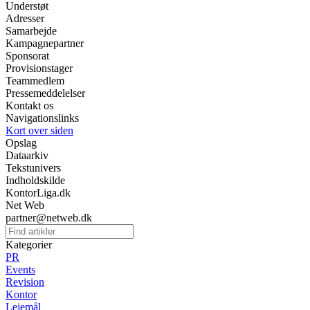
Understøt
Adresser
Samarbejde
Kampagnepartner
Sponsorat
Provisionstager
Teammedlem
Pressemeddelelser
Kontakt os
Navigationslinks
Kort over siden
Opslag
Dataarkiv
Tekstunivers
Indholdskilde
KontorLiga.dk
Net Web
partner@netweb.dk
Kategorier
PR
Events
Revision
Kontor
Lejemål