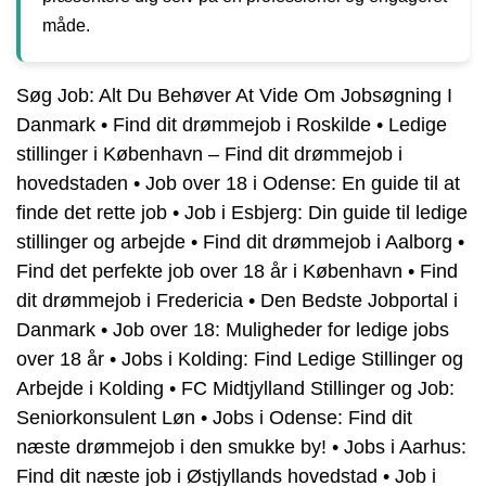
måde.
Søg Job: Alt Du Behøver At Vide Om Jobsøgning I
Danmark
•
Find dit drømmejob i Roskilde
•
Ledige
stillinger i København – Find dit drømmejob i
hovedstaden
•
Job over 18 i Odense: En guide til at
finde det rette job
•
Job i Esbjerg: Din guide til ledige
stillinger og arbejde
•
Find dit drømmejob i Aalborg
•
Find det perfekte job over 18 år i København
•
Find
dit drømmejob i Fredericia
•
Den Bedste Jobportal i
Danmark
•
Job over 18: Muligheder for ledige jobs
over 18 år
•
Jobs i Kolding: Find Ledige Stillinger og
Arbejde i Kolding
•
FC Midtjylland Stillinger og Job:
Seniorkonsulent Løn
•
Jobs i Odense: Find dit
næste drømmejob i den smukke by!
•
Jobs i Aarhus:
Find dit næste job i Østjyllands hovedstad
•
Job i