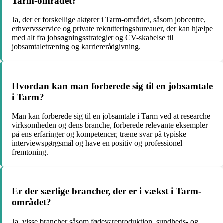
Tarm-området?
Ja, der er forskellige aktører i Tarm-området, såsom jobcentre,
erhvervsservice og private rekrutteringsbureauer, der kan hjælpe
med alt fra jobsøgningsstrategier og CV-skabelse til
jobsamtaletræning og karriererådgivning.
Hvordan kan man forberede sig til en jobsamtale
i Tarm?
Man kan forberede sig til en jobsamtale i Tarm ved at researche
virksomheden og dens branche, forberede relevante eksempler
på ens erfaringer og kompetencer, træne svar på typiske
interviewspørgsmål og have en positiv og professionel
fremtoning.
Er der særlige brancher, der er i vækst i Tarm-
området?
Ja, visse brancher såsom fødevareproduktion, sundheds- og