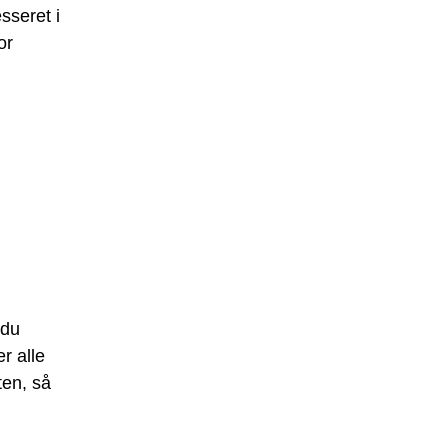
sseret i
or
 du
r alle
ten, så