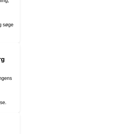
ling,
og søge
rg
ingens
se.