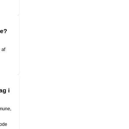
ne?
 af
ag i
mmune,
gode