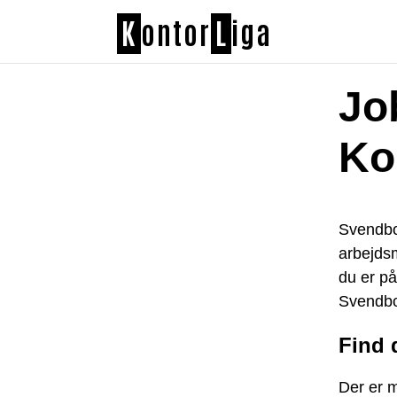
K
ontor
L
iga
Jo
K
Svendbo
arbejdsm
du er på
Svendbor
Find 
Der er 