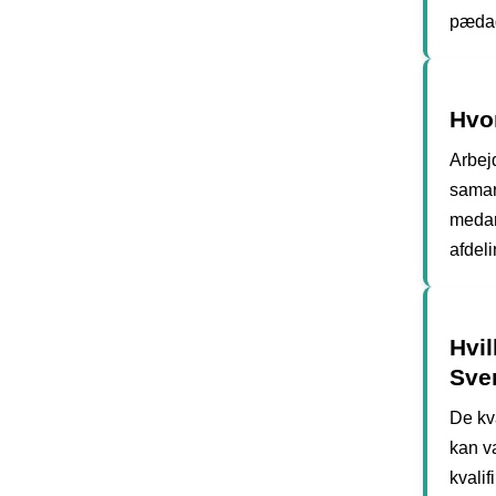
pædago
Hvo
Arbej
samar
medar
afdeli
Hvil
Sve
De kv
kan va
kvali