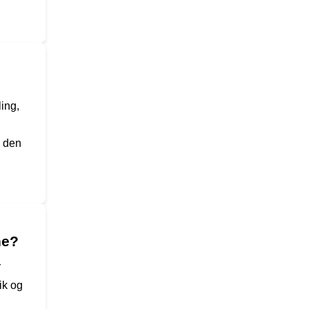
ing,
l den
ne?
r
ik og