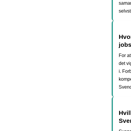
samar
selvs
Hvor
job
For a
det v
i. For
kompet
Svend
Hvil
Sve