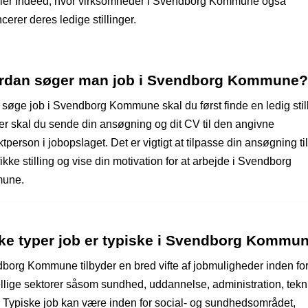
eller Indeed, hvor virksomheder i Svendborg Kommune også
erer deres ledige stillinger.
rdan søger man job i Svendborg Kommune?
 søge job i Svendborg Kommune skal du først finde en ledig still
ter skal du sende din ansøgning og dit CV til den angivne
tperson i jobopslaget. Det er vigtigt at tilpasse din ansøgning ti
ikke stilling og vise din motivation for at arbejde i Svendborg
une.
lke typer job er typiske i Svendborg Kommu
borg Kommune tilbyder en bred vifte af jobmuligheder inden fo
ellige sektorer såsom sundhed, uddannelse, administration, tekn
r. Typiske job kan være inden for social- og sundhedsområdet,