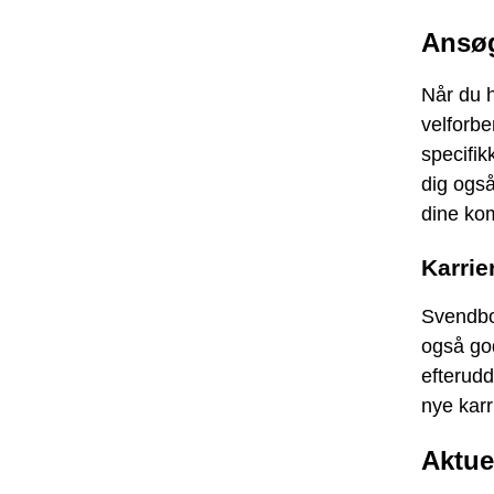
Ansø
Når du h
velforbe
specifik
dig også
dine ko
Karri
Svendbo
også god
efterud
nye karr
Aktue