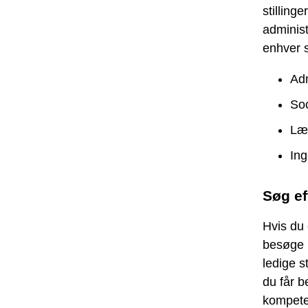
stilling
administ
enhver s
Adm
Soc
Læ
Ing
Søg ef
Hvis du 
besøge 
ledige s
du får b
kompete