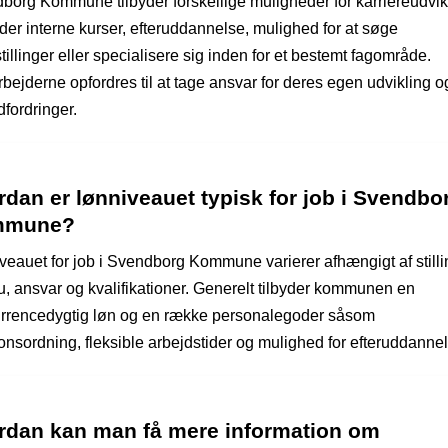
borg Kommune tilbyder forskellige muligheder for karriereudvik
der interne kurser, efteruddannelse, mulighed for at søge
tillinger eller specialisere sig inden for et bestemt fagområde.
bejderne opfordres til at tage ansvar for deres egen udvikling 
fordringer.
dan er lønniveauet typisk for job i Svendbo
mmune?
veauet for job i Svendborg Kommune varierer afhængigt af still
u, ansvar og kvalifikationer. Generelt tilbyder kommunen en
rrencedygtig løn og en række personalegoder såsom
onsordning, fleksible arbejdstider og mulighed for efteruddannel
rdan kan man få mere information om