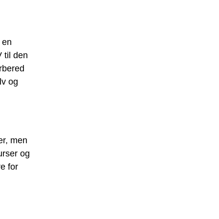
e en
 til den
orbered
lv og
er, men
urser og
e for