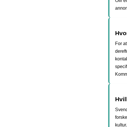
Ofir 
annonc
Hvo
For at
deref
kontak
specif
Komm
Hvi
Svend
forsk
kultu