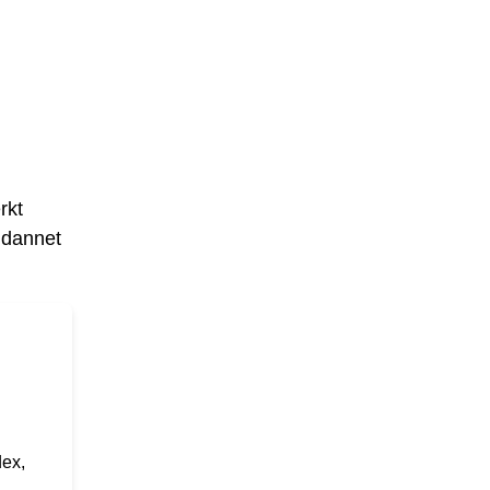
rkt
ddannet
dex,