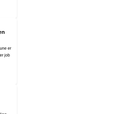
en
mune er
er job