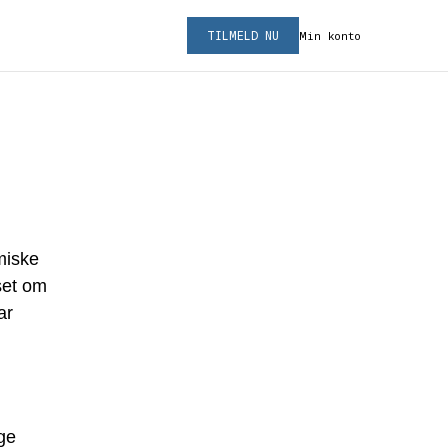
TILMELD NU
Min konto
miske
nset om
ar
ge