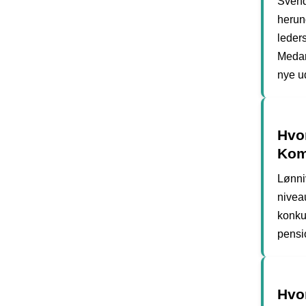
Svend
herun
leders
Medar
nye ud
Hvor
Ko
Lønni
nivea
konku
pensi
Hvo