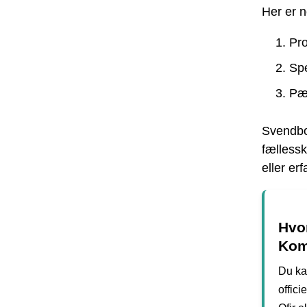
Her er n
Pro
Spe
Pæ
Svendbo
fælless
eller er
Hvor
Ko
Du ka
offic