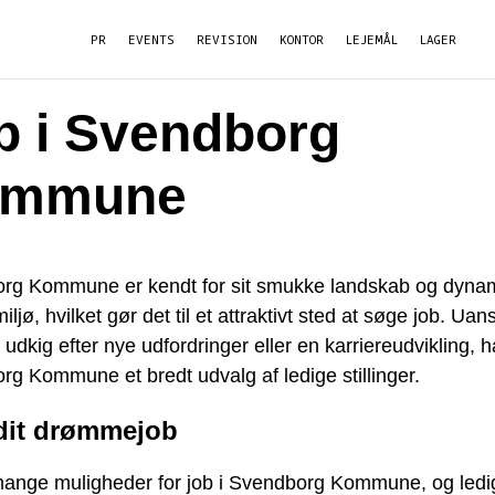
PR
EVENTS
REVISION
KONTOR
LEJEMÅL
LAGER
b i Svendborg
ommune
rg Kommune er kendt for sit smukke landskab og dyna
iljø, hvilket gør det til et attraktivt sted at søge job. Ua
 udkig efter nye udfordringer eller en karriereudvikling, h
g Kommune et bredt udvalg af ledige stillinger.
dit drømmejob
mange muligheder for job i Svendborg Kommune, og ledi