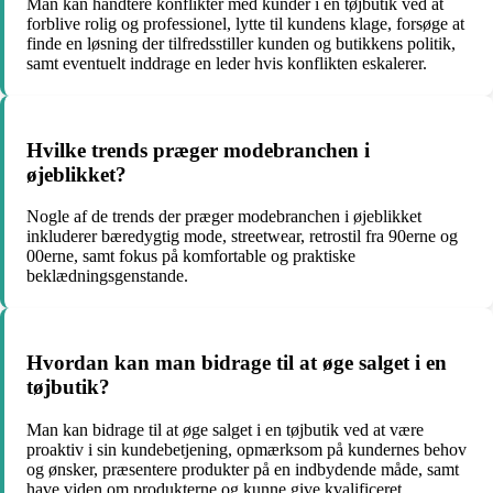
Man kan håndtere konflikter med kunder i en tøjbutik ved at
forblive rolig og professionel, lytte til kundens klage, forsøge at
finde en løsning der tilfredsstiller kunden og butikkens politik,
samt eventuelt inddrage en leder hvis konflikten eskalerer.
Hvilke trends præger modebranchen i
øjeblikket?
Nogle af de trends der præger modebranchen i øjeblikket
inkluderer bæredygtig mode, streetwear, retrostil fra 90erne og
00erne, samt fokus på komfortable og praktiske
beklædningsgenstande.
Hvordan kan man bidrage til at øge salget i en
tøjbutik?
Man kan bidrage til at øge salget i en tøjbutik ved at være
proaktiv i sin kundebetjening, opmærksom på kundernes behov
og ønsker, præsentere produkter på en indbydende måde, samt
have viden om produkterne og kunne give kvalificeret