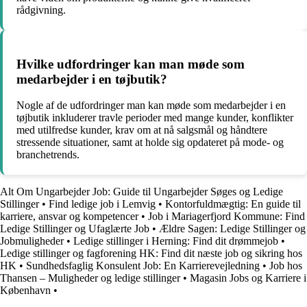
rådgivning.
Hvilke udfordringer kan man møde som
medarbejder i en tøjbutik?
Nogle af de udfordringer man kan møde som medarbejder i en
tøjbutik inkluderer travle perioder med mange kunder, konflikter
med utilfredse kunder, krav om at nå salgsmål og håndtere
stressende situationer, samt at holde sig opdateret på mode- og
branchetrends.
Alt Om Ungarbejder Job: Guide til Ungarbejder Søges og Ledige
Stillinger
•
Find ledige job i Lemvig
•
Kontorfuldmægtig: En guide til
karriere, ansvar og kompetencer
•
Job i Mariagerfjord Kommune: Find
Ledige Stillinger og Ufaglærte Job
•
Ældre Sagen: Ledige Stillinger og
Jobmuligheder
•
Ledige stillinger i Herning: Find dit drømmejob
•
Ledige stillinger og fagforening HK: Find dit næste job og sikring hos
HK
•
Sundhedsfaglig Konsulent Job: En Karrierevejledning
•
Job hos
Thansen – Muligheder og ledige stillinger
•
Magasin Jobs og Karriere i
København
•