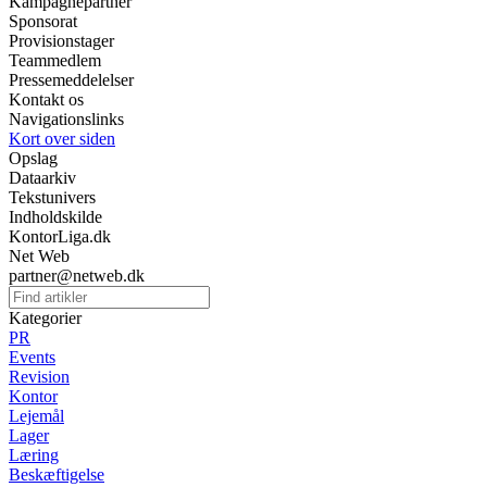
Kampagnepartner
Sponsorat
Provisionstager
Teammedlem
Pressemeddelelser
Kontakt os
Navigationslinks
Kort over siden
Opslag
Dataarkiv
Tekstunivers
Indholdskilde
KontorLiga.dk
Net Web
partner@netweb.dk
Kategorier
PR
Events
Revision
Kontor
Lejemål
Lager
Læring
Beskæftigelse