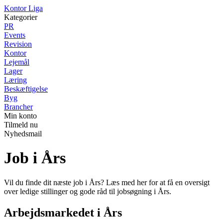
K
ontor
L
iga
Kategorier
PR
Events
Revision
Kontor
Lejemål
Lager
Læring
Beskæftigelse
Byg
Brancher
Min konto
Tilmeld nu
Nyhedsmail
Job i Års
Vil du finde dit næste job i Års? Læs med her for at få en oversigt
over ledige stillinger og gode råd til jobsøgning i Års.
Arbejdsmarkedet i Års