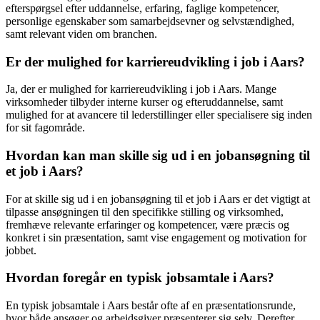
efterspørgsel efter uddannelse, erfaring, faglige kompetencer,
personlige egenskaber som samarbejdsevner og selvstændighed,
samt relevant viden om branchen.
Er der mulighed for karriereudvikling i job i Aars?
Ja, der er mulighed for karriereudvikling i job i Aars. Mange
virksomheder tilbyder interne kurser og efteruddannelse, samt
mulighed for at avancere til lederstillinger eller specialisere sig inden
for sit fagområde.
Hvordan kan man skille sig ud i en jobansøgning til
et job i Aars?
For at skille sig ud i en jobansøgning til et job i Aars er det vigtigt at
tilpasse ansøgningen til den specifikke stilling og virksomhed,
fremhæve relevante erfaringer og kompetencer, være præcis og
konkret i sin præsentation, samt vise engagement og motivation for
jobbet.
Hvordan foregår en typisk jobsamtale i Aars?
En typisk jobsamtale i Aars består ofte af en præsentationsrunde,
hvor både ansøger og arbejdsgiver præsenterer sig selv. Derefter