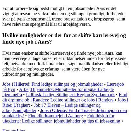
For at forberede sig bedst muligt til en jobsamtale i Aars er det
vigtigt at researche virksomheden og stillingen grundigt, forberede
svar på typiske spørgsmål, træne præsentation og kropssprog, samt
have relevante spørgsmål klar til arbejdsgiveren.
Hvilke muligheder er der for at skifte karrierevej og
finde nye job i Aars?
Hvis man ønsker at skifte karrierevej og finde nye job i Aars, kan
man overveje at tage kurser eller uddannelser inden for det ønskede
felt, netværke med folk i branchen, søge praktikpladser eller frivilligt
arbejde for at opbygge erfaring, samt være åben for nye
udfordringer og muligheder.
Jobs i Hillerød: Find ledige stillinger og jobmuligheder
•
Lærerjob
på Fyn
•
Arbejd hjemmefra: Muligheder for ufaglært arbejde
hjemmefra
•
Udforsk Ledige Stillinger i Region Syddanmark
•
Find
dit drømmejob i Randers: Ledige stillinger og jobs i Randers
•
Jobs i
Ribe: Ufaglært
•
Job i 7 Eleven – Ledige stillinger og
arbejdsmuligheder
•
Jobs i Odense: Find dit næste drømmejob i den
smukke by!
•
Find dit drømmejob i Aalborg
•
Fuldtidsjob for
ufaglærte: Ledige stillinger, jobmuligheder og tips til jobsøgning
•
K
ontor
L
iga