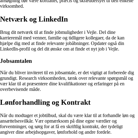
ansøgning bør være kortfattet, præcis og skræddersyet til den enkelte
virksomhed.
Netværk og LinkedIn
Brug dit netværk til at finde jobmuligheder i Vejle. Del dine
karrieremål med venner, familie og tidligere kollegaer, da de kan
hjælpe dig med at finde relevante jobåbninger. Opdater også din
LinkedIn-profil og del dit ønske om at finde et nyt job i Vejle.
Jobsamtalen
Når du bliver inviteret til en jobsamtale, er det vigtigt at forberede dig
grundigt. Research virksomheden, tænk over relevante spørgsmål og
vær klar til at præsentere dine kvalifikationer og erfaringer på en
overbevisende måde.
Lønforhandling og Kontrakt
Når du modtager et jobtilbud, skal du være klar til at forhandle løn og
ansættelsesvilkår. Vær opmærksom på dine egne værdier og
forventninger, og sørg for at få en skriftlig kontrakt, der tydeligt
angiver dine arbejdsopgaver, lønforhold og andre fordele.