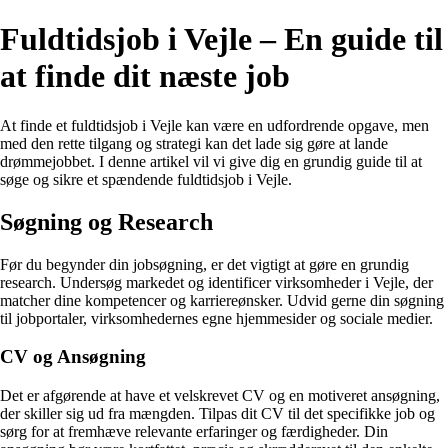
Fuldtidsjob i Vejle – En guide til
at finde dit næste job
At finde et fuldtidsjob i Vejle kan være en udfordrende opgave, men
med den rette tilgang og strategi kan det lade sig gøre at lande
drømmejobbet. I denne artikel vil vi give dig en grundig guide til at
søge og sikre et spændende fuldtidsjob i Vejle.
Søgning og Research
Før du begynder din jobsøgning, er det vigtigt at gøre en grundig
research. Undersøg markedet og identificer virksomheder i Vejle, der
matcher dine kompetencer og karriereønsker. Udvid gerne din søgning
til jobportaler, virksomhedernes egne hjemmesider og sociale medier.
CV og Ansøgning
Det er afgørende at have et velskrevet CV og en motiveret ansøgning,
der skiller sig ud fra mængden. Tilpas dit CV til det specifikke job og
sørg for at fremhæve relevante erfaringer og færdigheder. Din