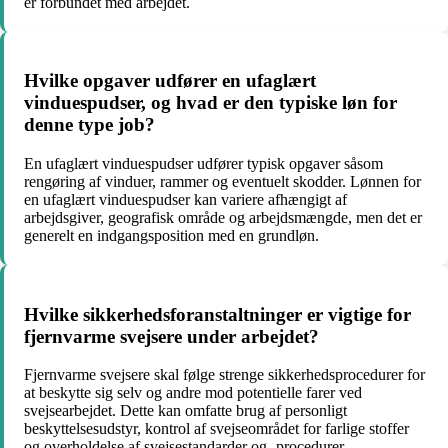
er forbundet med arbejdet.
Hvilke opgaver udfører en ufaglært
vinduespudser, og hvad er den typiske løn for
denne type job?
En ufaglært vinduespudser udfører typisk opgaver såsom
rengøring af vinduer, rammer og eventuelt skodder. Lønnen for
en ufaglært vinduespudser kan variere afhængigt af
arbejdsgiver, geografisk område og arbejdsmængde, men det er
generelt en indgangsposition med en grundløn.
Hvilke sikkerhedsforanstaltninger er vigtige for
fjernvarme svejsere under arbejdet?
Fjernvarme svejsere skal følge strenge sikkerhedsprocedurer for
at beskytte sig selv og andre mod potentielle farer ved
svejsearbejdet. Dette kan omfatte brug af personligt
beskyttelsesudstyr, kontrol af svejseområdet for farlige stoffer
og overholdelse af svejsestandarder og -procedurer.