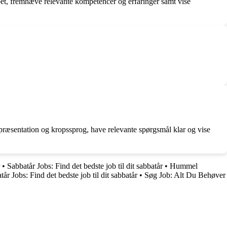
bbet, fremhæve relevante kompetencer og erfaringer samt vise
præsentation og kropssprog, have relevante spørgsmål klar og vise
•
Sabbatår Jobs: Find det bedste job til dit sabbatår
•
Hummel
tår Jobs: Find det bedste job til dit sabbatår
•
Søg Job: Alt Du Behøver