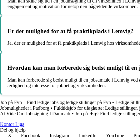
Man kan skille sig ud i en jobansøgning til en virksomhed i Lemvig
engagement og motivation for netop den pågældende virksomhed.
Er der mulighed for at få praktikplads i Lemvig?
Ja, der er mulighed for at få praktikplads i Lemvig hos virksomheder
Hvordan kan man forberede sig bedst muligt til en
Man kan forberede sig bedst muligt til en jobsamtale i Lemvig ved 
ærlighed og interesse for jobbet og virksomheden.
Job på Fyn – Find ledige jobs og ledige stillinger på Fyn
•
Ledige Still
Jobmuligheder i Padborg
•
Fuldtidsjob for ufaglærte: Ledige stillinger,
At Vide Om Jobsøgning I Danmark
•
Job på Ærø: Find ledige stillin
K
ontor
L
iga
Del og hjælp
X
Facebook
Instagram
LinkedIn
YouTube
Pin