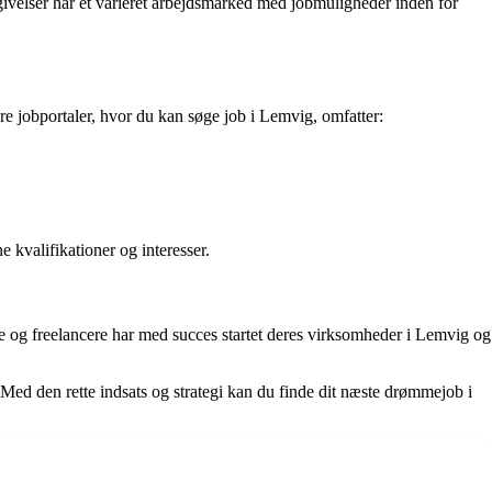
omgivelser har et varieret arbejdsmarked med jobmuligheder inden for
ære jobportaler, hvor du kan søge job i Lemvig, omfatter:
 kvalifikationer og interesser.
e og freelancere har med succes startet deres virksomheder i Lemvig og
 Med den rette indsats og strategi kan du finde dit næste drømmejob i