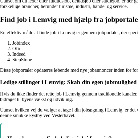
Uanset om du leder efter fuldtidsjob, deltidsjob eller studiejob, er de
forskellige brancher, herunder turisme, industri, handel og service.
Find job i Lemvig med hjælp fra jobportal
En effektiv måde at finde job i Lemvig er gennem jobportaler, der specia
Jobindex
Ofir
Indeed
StepStone
Disse jobportaler opdateres løbende med nye jobannoncer inden for forsk
Ledige stillinger i Lemvig: Skab din egen jobmulighed
Hvis du ikke finder det rette job i Lemvig gennem traditionelle kanale
bidraget til byens vækst og udvikling.
Uanset hvilken vej du vælger at tage i din jobsøgning i Lemvig, er det
denne smukke kystby ved Vesterhavet.