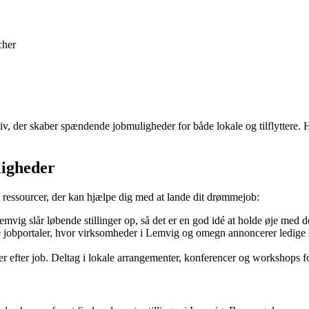
cher
v, der skaber spændende jobmuligheder for både lokale og tilflyttere. 
ligheder
g ressourcer, der kan hjælpe dig med at lande dit drømmejob:
ig slår løbende stillinger op, så det er en god idé at holde øje med 
e jobportaler, hvor virksomheder i Lemvig og omegn annoncerer ledige sti
r efter job. Deltag i lokale arrangementer, konferencer og workshops fo