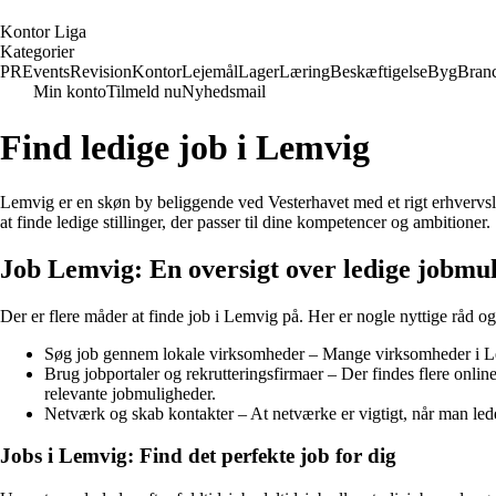
K
ontor
L
iga
Kategorier
PR
Events
Revision
Kontor
Lejemål
Lager
Læring
Beskæftigelse
Byg
Bran
Min konto
Tilmeld nu
Nyhedsmail
Find ledige job i Lemvig
Lemvig er en skøn by beliggende ved Vesterhavet med et rigt erhvervsli
at finde ledige stillinger, der passer til dine kompetencer og ambitioner.
Job Lemvig: En oversigt over ledige jobmu
Der er flere måder at finde job i Lemvig på. Her er nogle nyttige råd o
Søg job gennem lokale virksomheder – Mange virksomheder i Lemv
Brug jobportaler og rekrutteringsfirmaer – Der findes flere onlin
relevante jobmuligheder.
Netværk og skab kontakter – At netværke er vigtigt, når man lede
Jobs i Lemvig: Find det perfekte job for dig