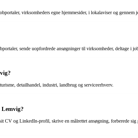
jobportaler, virksomheders egne hjemmesider, i lokalaviser og gennem j
obportaler, sende uopfordrede ansøgninger til virksomheder, deltage i 
mvig?
urisme, detailhandel, industri, landbrug og serviceerhverv.
 i Lemvig?
it CV og LinkedIn-profil, skrive en målrettet ansøgning, forberede sig g