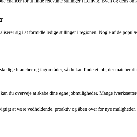
r gode chancer for at finde relevante stillinger i Lemvig. Byen og dens 
er
liserer sig i at formidle ledige stillinger i regionen. Nogle af de popul
ellige brancher og fagområder, så du kan finde et job, der matcher dine
r, kan du overveje at skabe dine egne jobmuligheder. Mange iværksætter
 vigtigt at være vedholdende, proaktiv og åben over for nye muligheder.