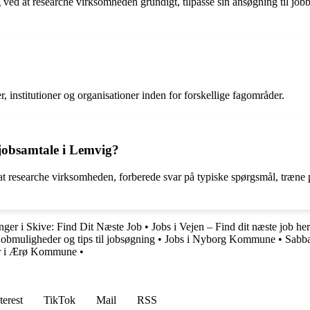
 ved at researche virksomheden grundigt, tilpasse sin ansøgning til jo
, institutioner og organisationer inden for forskellige fagområder.
 jobsamtale i Lemvig?
at researche virksomheden, forberede svar på typiske spørgsmål, træne 
inger i Skive: Find Dit Næste Job
•
Jobs i Vejen – Find dit næste job her
 jobmuligheder og tips til jobsøgning
•
Jobs i Nyborg Kommune
•
Sabba
ger i Ærø Kommune
•
terest
TikTok
Mail
RSS