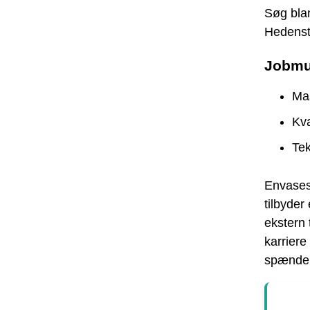
Søg blan
Hedenst
Jobmu
Ma
Kva
Te
Envases
tilbyder
ekstern 
karriere
spænden