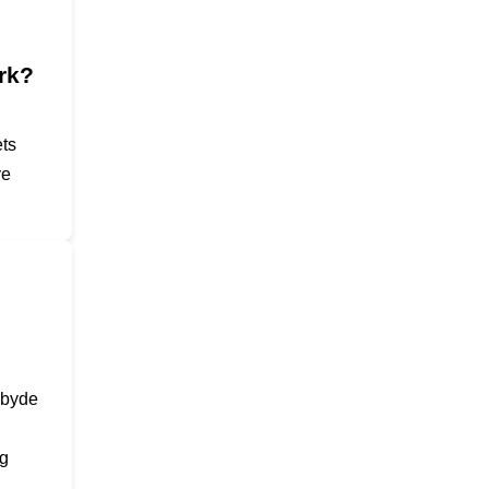
rk?
ts
ve
lbyde
og