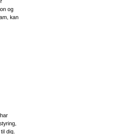
r
ion og
eam, kan
 har
styring,
l dig.