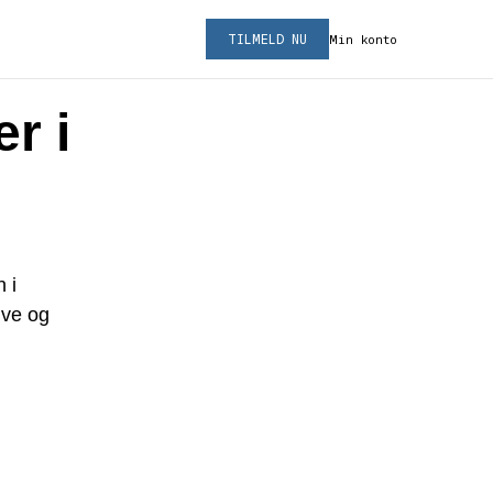
TILMELD NU
Min konto
r i
 i
ive og