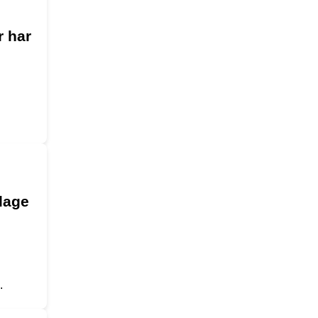
r har
lage
.