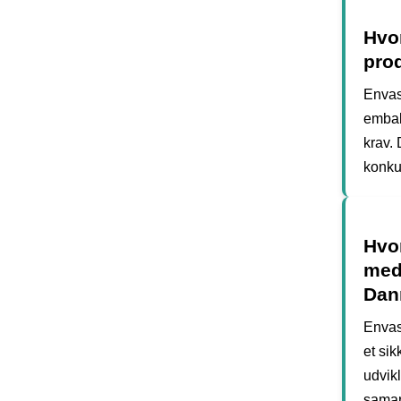
Hvo
pro
Envase
embal
krav.
konku
Hvor
meda
Dan
Envase
et si
udvik
samar