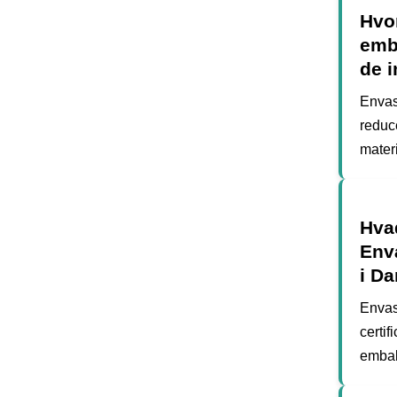
Hvo
emba
de 
Envase
reduc
materi
Hvad
Env
i D
Envas
certif
embal