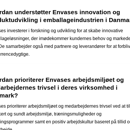
rdan understøtter Envases innovation og
duktudvikling i emballageindustrien i Danma
s investerer i forskning og udvikling for at skabe innovative
lageløsninger, der imødekommer kundernes behov og markede
 De samarbejder også med partnere og leverandører for at forbli
rrencedygtige.
dan prioriterer Envases arbejdsmiljøet og
rbejdernes trivsel i deres virksomhed i
mark?
s prioriterer arbejdsmiljøet og medarbejdernes trivsel ved at ti
kkert og sundt arbejdsmiljø, træningsmuligheder og
lingsprogrammer samt en positiv arbejdskultur baseret på tillid 
bejde.