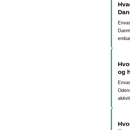
Hvad
Dan
Envas
Danma
emball
Hvo
og h
Envas
Odens
aktiv
Hvo