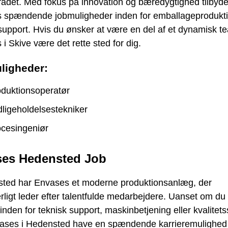
rådet. Med fokus på innovation og bæredygtighed tilbyde
 spændende jobmuligheder inden for emballageprodukt
support. Hvis du ønsker at være en del af et dynamisk t
i Skive være det rette sted for dig.
ligheder:
duktionsoperatør
ligeholdelsestekniker
cesingeniør
es Hedensted Job
sted har Envases et moderne produktionsanlæg, der
rligt leder efter talentfulde medarbejdere. Uanset om du
 inden for teknisk support, maskinbetjening eller kvalitets
ases i Hedensted have en spændende karrieremulighed ti