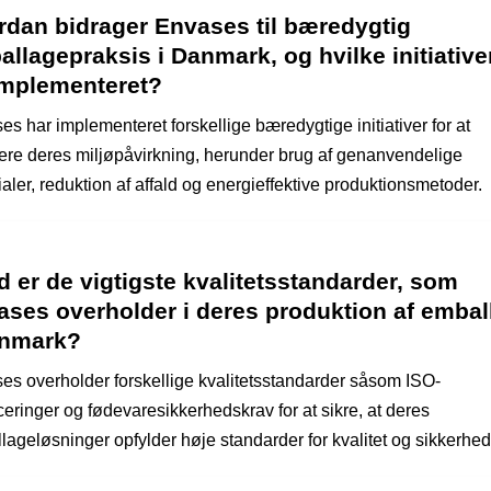
rdan bidrager Envases til bæredygtig
llagepraksis i Danmark, og hvilke initiative
implementeret?
s har implementeret forskellige bæredygtige initiativer for at
ere deres miljøpåvirkning, herunder brug af genanvendelige
aler, reduktion af affald og energieffektive produktionsmetoder.
 er de vigtigste kvalitetsstandarder, som
ases overholder i deres produktion af embal
anmark?
es overholder forskellige kvalitetsstandarder såsom ISO-
iceringer og fødevaresikkerhedskrav for at sikre, at deres
lageløsninger opfylder høje standarder for kvalitet og sikkerhed