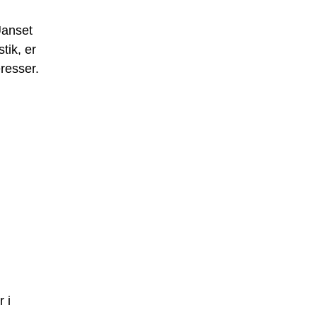
Uanset
tik, er
eresser.
 i