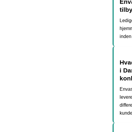
Enva
tilb
Ledig
hjemme
inden 
Hvad
i Da
kon
Envase
lever
differ
kunde