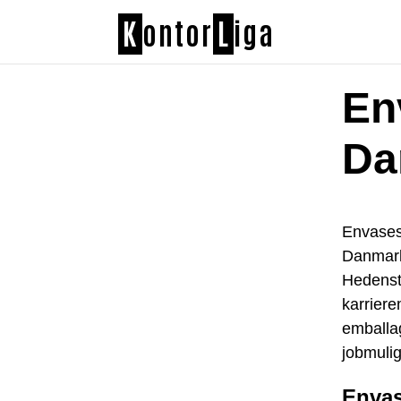
K
ontor
L
iga
En
Da
Envases
Danmark
Hedenst
karriere
emballag
jobmuli
Enva