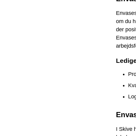
Envases
om du ha
der posi
Envases
arbejdsf
Ledige
Pr
Kva
Log
Envas
I Skive 