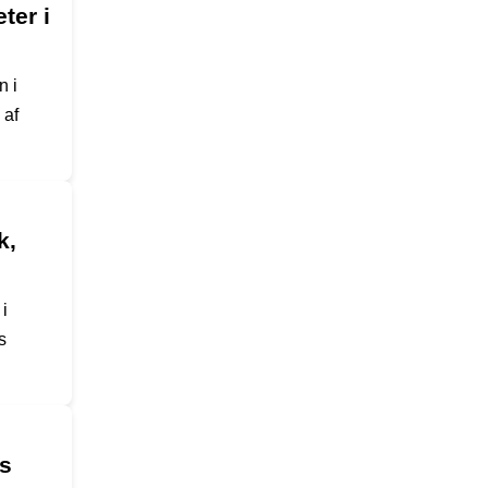
ter i
n i
 af
k,
i
s
os