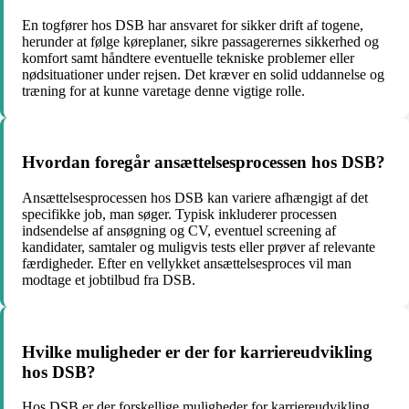
En togfører hos DSB har ansvaret for sikker drift af togene,
herunder at følge køreplaner, sikre passagerernes sikkerhed og
komfort samt håndtere eventuelle tekniske problemer eller
nødsituationer under rejsen. Det kræver en solid uddannelse og
træning for at kunne varetage denne vigtige rolle.
Hvordan foregår ansættelsesprocessen hos DSB?
Ansættelsesprocessen hos DSB kan variere afhængigt af det
specifikke job, man søger. Typisk inkluderer processen
indsendelse af ansøgning og CV, eventuel screening af
kandidater, samtaler og muligvis tests eller prøver af relevante
færdigheder. Efter en vellykket ansættelsesproces vil man
modtage et jobtilbud fra DSB.
Hvilke muligheder er der for karriereudvikling
hos DSB?
Hos DSB er der forskellige muligheder for karriereudvikling