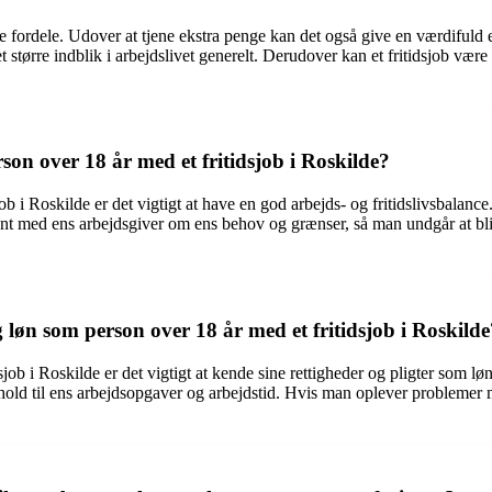
e fordele. Udover at tjene ekstra penge kan det også give en værdifuld 
tørre indblik i arbejdslivet generelt. Derudover kan et fritidsjob være 
n over 18 år med et fritidsjob i Roskilde?
 i Roskilde er det vigtigt at have en god arbejds- og fritidslivsbalance.
t med ens arbejdsgiver om ens behov og grænser, så man undgår at blive 
løn som person over 18 år med et fritidsjob i Roskilde
idsjob i Roskilde er det vigtigt at kende sine rettigheder og pligter s
rhold til ens arbejdsopgaver og arbejdstid. Hvis man oplever problemer m