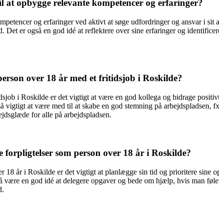
il at opbygge relevante kompetencer og erfaringer?
ompetencer og erfaringer ved aktivt at søge udfordringer og ansvar i sit 
d. Det er også en god idé at reflektere over sine erfaringer og identifi
son over 18 år med et fritidsjob i Roskilde?
sjob i Roskilde er det vigtigt at være en god kollega og bidrage positivt
igtigt at være med til at skabe en god stemning på arbejdspladsen, fx v
bejdsglæde for alle på arbejdspladsen.
forpligtelser som person over 18 år i Roskilde?
 18 år i Roskilde er det vigtigt at planlægge sin tid og prioritere sine o
også være en god idé at delegere opgaver og bede om hjælp, hvis man føler
d.