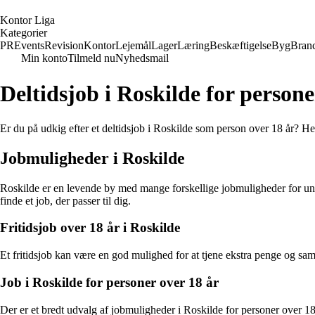
K
ontor
L
iga
Kategorier
PR
Events
Revision
Kontor
Lejemål
Lager
Læring
Beskæftigelse
Byg
Bran
Min konto
Tilmeld nu
Nyhedsmail
Deltidsjob i Roskilde for persone
Er du på udkig efter et deltidsjob i Roskilde som person over 18 år? He
Jobmuligheder i Roskilde
Roskilde er en levende by med mange forskellige jobmuligheder for unge 
finde et job, der passer til dig.
Fritidsjob over 18 år i Roskilde
Et fritidsjob kan være en god mulighed for at tjene ekstra penge og sam
Job i Roskilde for personer over 18 år
Der er et bredt udvalg af jobmuligheder i Roskilde for personer over 18 