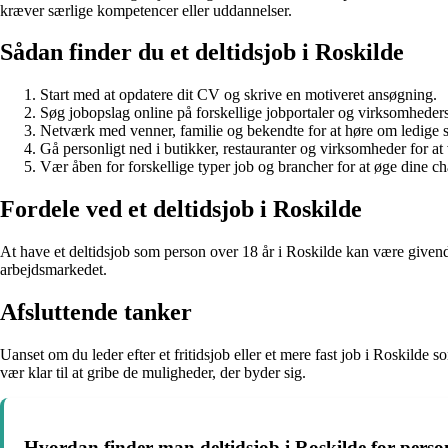
kræver særlige kompetencer eller uddannelser.
Sådan finder du et deltidsjob i Roskilde
Start med at opdatere dit CV og skrive en motiveret ansøgning.
Søg jobopslag online på forskellige jobportaler og virksomheder
Netværk med venner, familie og bekendte for at høre om ledige st
Gå personligt ned i butikker, restauranter og virksomheder for at
Vær åben for forskellige typer job og brancher for at øge dine cha
Fordele ved et deltidsjob i Roskilde
At have et deltidsjob som person over 18 år i Roskilde kan være givend
arbejdsmarkedet.
Afsluttende tanker
Uanset om du leder efter et fritidsjob eller et mere fast job i Roskilde
vær klar til at gribe de muligheder, der byder sig.
Hvordan finder man deltidsjob i Roskilde for perso