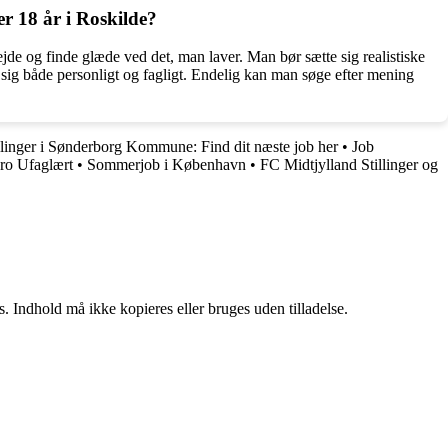
er 18 år i Roskilde?
bejde og finde glæde ved det, man laver. Man bør sætte sig realistiske
 sig både personligt og fagligt. Endelig kan man søge efter mening
llinger i Sønderborg Kommune: Find dit næste job her
•
Job
bro Ufaglært
•
Sommerjob i København
•
FC Midtjylland Stillinger og
. Indhold må ikke kopieres eller bruges uden tilladelse.