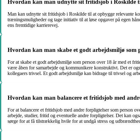
Hvordan kan man udnytte sit fritidsjob i Roskilde t
Man kan udnytte sit fritidsjob i Roskilde til at opbygge relevante k
træningsmuligheder og tage initiativ til at løse opgaver på egen hån
ens fremtidige karrierevej.
Hvordan kan man skabe et godt arbejdsmiljø som per
For at skabe et godt arbejdsmiljø som person over 18 år med et fritid
være åben for samarbejde og kommunikere konstruktivt. Det er også v
kollegaers trivsel. Et godt arbejdsmiljø kan bidrage til trivsel og ar
Hvordan kan man balancere et fritidsjob med andre 
For at balancere et fritidsjob med andre forpligtelser som person over
arbejde, studier, fritid og eventuelle andre forpligtelser. Det kan 
sørge for at få tilstrækkelig hvile for at undgå stress og udbrændthe