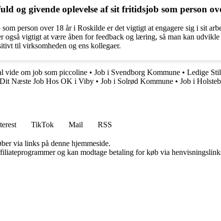
d og givende oplevelse af sit fritidsjob som person ov
b som person over 18 år i Roskilde er det vigtigt at engagere sig i sit ar
 er også vigtigt at være åben for feedback og læring, så man kan udvikle
itivt til virksomheden og ens kollegaer.
al vide om job som piccoline
•
Job i Svendborg Kommune
•
Ledige Sti
it Næste Job Hos OK i Viby
•
Job i Solrød Kommune
•
Job i Holste
terest
TikTok
Mail
RSS
 køber via links på denne hjemmeside.
affiliateprogrammer og kan modtage betaling for køb via henvisningslinks