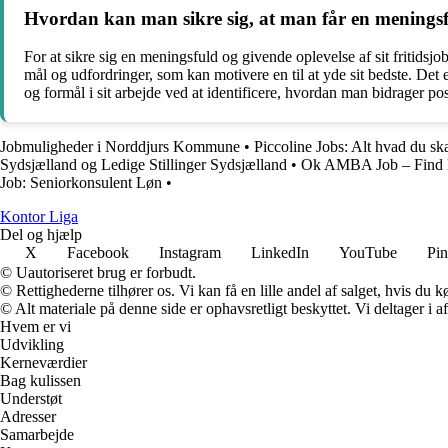
Hvordan kan man sikre sig, at man får en meningsful
For at sikre sig en meningsfuld og givende oplevelse af sit fritidsjo
mål og udfordringer, som kan motivere en til at yde sit bedste. Det
og formål i sit arbejde ved at identificere, hvordan man bidrager pos
Jobmuligheder i Norddjurs Kommune
•
Piccoline Jobs: Alt hvad du sk
Sydsjælland og Ledige Stillinger Sydsjælland
•
Ok AMBA Job – Find D
Job: Seniorkonsulent Løn
•
K
ontor
L
iga
Del og hjælp
X
Facebook
Instagram
LinkedIn
YouTube
Pin
© Uautoriseret brug er forbudt.
© Rettighederne tilhører os. Vi kan få en lille andel af salget, hvis du
© Alt materiale på denne side er ophavsretligt beskyttet. Vi deltager i 
Hvem er vi
Udvikling
Kerneværdier
Bag kulissen
Understøt
Adresser
Samarbejde