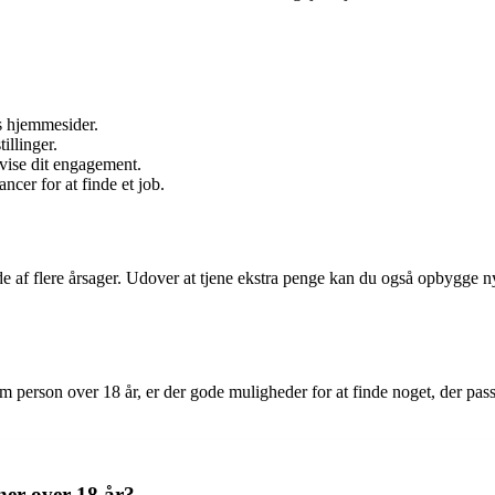
s hjemmesider.
illinger.
 vise dit engagement.
ncer for at finde et job.
e af flere årsager. Udover at tjene ekstra penge kan du også opbygge n
 som person over 18 år, er der gode muligheder for at finde noget, der pa
ner over 18 år?