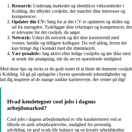
Research:
Undersøg markedet og identificer virksomheder i
Kolding, der tilbyder cooljobs, der matcher dine interesser og
kompetencer.
Opdater din CV:
Sørg for at din CV er opdateret og skiller sig
ud fra mængden. Tydeliggør dine erfaringer og kompetencer, der
er relevante for det cooljob, du søger.
Netværk:
Udnyt dit netværk og del dine karrieremål med
venner, familie og tidligere kollegaer. Du ved aldrig, hvem der
kan bringe dig i kontakt med din drømmejob.
Vær proaktiv:
Søg aktivt efter ledige cooljobs og tøv ikke med
at sende din ansøgning, når du ser en spændende mulighed.
Med disse tips og tricks er du godt rustet til at finde dit drømme cooljob
i Kolding. Så gå på opdagelse i byens spændende jobmuligheder og
lad dig inspirere af de mange unikke karriereveje, der venter på dig!
Hvad kendetegner cool jobs i dagens
arbejdsmarked?
Cool jobs i dagens arbejdsmarked er ofte karakteriseret ved at
tilbyde en unik arbejdsoplevelse, mulighed for personlig
udvikling, en god work-life balance og en kreativ arbejdskultur.