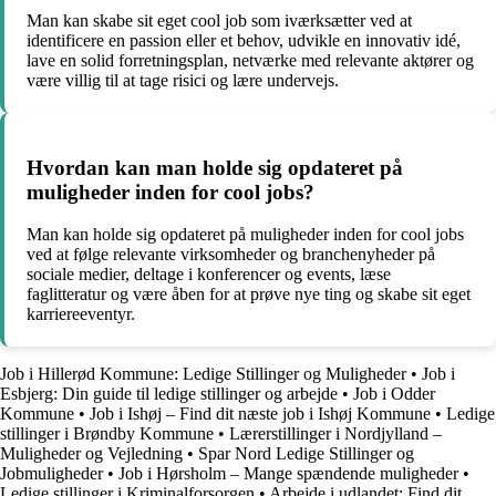
Man kan skabe sit eget cool job som iværksætter ved at
identificere en passion eller et behov, udvikle en innovativ idé,
lave en solid forretningsplan, netværke med relevante aktører og
være villig til at tage risici og lære undervejs.
Hvordan kan man holde sig opdateret på
muligheder inden for cool jobs?
Man kan holde sig opdateret på muligheder inden for cool jobs
ved at følge relevante virksomheder og branchenyheder på
sociale medier, deltage i konferencer og events, læse
faglitteratur og være åben for at prøve nye ting og skabe sit eget
karriereeventyr.
Job i Hillerød Kommune: Ledige Stillinger og Muligheder
•
Job i
Esbjerg: Din guide til ledige stillinger og arbejde
•
Job i Odder
Kommune
•
Job i Ishøj – Find dit næste job i Ishøj Kommune
•
Ledige
stillinger i Brøndby Kommune
•
Lærerstillinger i Nordjylland –
Muligheder og Vejledning
•
Spar Nord Ledige Stillinger og
Jobmuligheder
•
Job i Hørsholm – Mange spændende muligheder
•
Ledige stillinger i Kriminalforsorgen
•
Arbejde i udlandet: Find dit