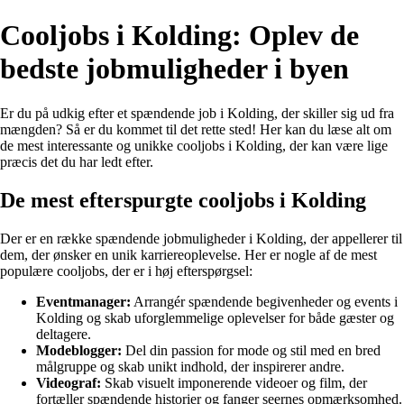
Cooljobs i Kolding: Oplev de
bedste jobmuligheder i byen
Er du på udkig efter et spændende job i Kolding, der skiller sig ud fra
mængden? Så er du kommet til det rette sted! Her kan du læse alt om
de mest interessante og unikke cooljobs i Kolding, der kan være lige
præcis det du har ledt efter.
De mest efterspurgte cooljobs i Kolding
Der er en række spændende jobmuligheder i Kolding, der appellerer til
dem, der ønsker en unik karriereoplevelse. Her er nogle af de mest
populære cooljobs, der er i høj efterspørgsel:
Eventmanager:
Arrangér spændende begivenheder og events i
Kolding og skab uforglemmelige oplevelser for både gæster og
deltagere.
Modeblogger:
Del din passion for mode og stil med en bred
målgruppe og skab unikt indhold, der inspirerer andre.
Videograf:
Skab visuelt imponerende videoer og film, der
fortæller spændende historier og fanger seernes opmærksomhed.