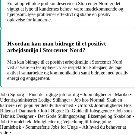
For at opretholde god kundeservice i Storcenter Nord er det
vigtigt at lytte til kundernes behov, være imødekommende og
hjælpsom, løse problemer effektivt og skabe en positiv
oplevelse for kunderne.
Hvordan kan man bidrage til et positivt
arbejdsmiljø i Storcenter Nord?
Man kan bidrage til et positivt arbejdsmiljø i Storcenter Nord
ved at være en teamplayer, vise respekt for kollegaer, deltage
aktivt i samarbejde og kommunikation samt bidrage med positiv
energi og engagement.
Job i Søborg – Find det rigtige job for dig
•
Jobmuligheder i Maribo
•
Udenrigsministeriet Ledige Stillinger
•
Job hos Normal: Skab en
karriere i en populær detailvirksomhed
•
Udforsk Jobmuligheder Hos
Biltema i Danmark
•
Job i Ølgod: En Guide til Jobsøgende
•
Job som
Teknisk Designer
•
Det Gode Stillingsopslag: Eksempel og Skabelon
•
Job i Humlebæk: Muligheder og Vejledning til Jobsøgning i
Humlebæk
•
Sommerferie Jobs for Unge – Alt hvad du behøver at
vide
•