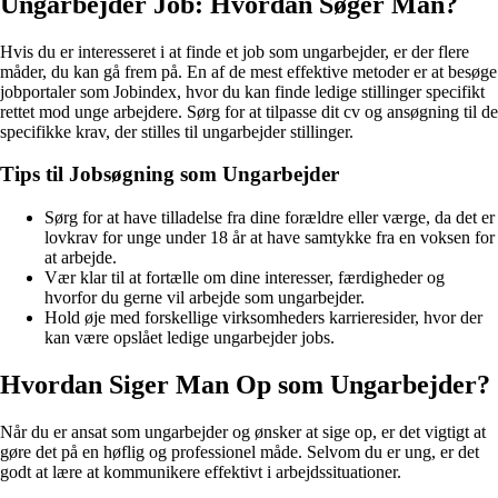
Ungarbejder Job: Hvordan Søger Man?
Hvis du er interesseret i at finde et job som ungarbejder, er der flere
måder, du kan gå frem på. En af de mest effektive metoder er at besøge
jobportaler som Jobindex, hvor du kan finde ledige stillinger specifikt
rettet mod unge arbejdere. Sørg for at tilpasse dit cv og ansøgning til de
specifikke krav, der stilles til ungarbejder stillinger.
Tips til Jobsøgning som Ungarbejder
Sørg for at have tilladelse fra dine forældre eller værge, da det er
lovkrav for unge under 18 år at have samtykke fra en voksen for
at arbejde.
Vær klar til at fortælle om dine interesser, færdigheder og
hvorfor du gerne vil arbejde som ungarbejder.
Hold øje med forskellige virksomheders karrieresider, hvor der
kan være opslået ledige ungarbejder jobs.
Hvordan Siger Man Op som Ungarbejder?
Når du er ansat som ungarbejder og ønsker at sige op, er det vigtigt at
gøre det på en høflig og professionel måde. Selvom du er ung, er det
godt at lære at kommunikere effektivt i arbejdssituationer.