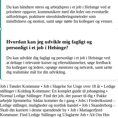
Du kan håndtere stress og arbejdspres i et job i Helsinge ved at
prioritere opgaver, kommunikere med din leder om eventuelle
udfordringer, praktisere stresshåndteringsmetoder som
mindfulness og motion, samt søge støtte fra kollegaer og venner.
Hvordan kan jeg udvikle mig fagligt og
personligt i et job i Helsinge?
Du kan udvikle dig fagligt og personligt i et job i Helsinge ved
at deltage i relevante kurser og efteruddannelser, søge feedback
fra kollegaer og ledere, opsøge mentorer og netværk, samt sætte
dig realistiske mål for din udvikling.
Job i Tønder Kommune
•
Job i Slagelse for Unge over 18 år
•
Ledige
stillinger i Kolding Kommune: En komplet guide til jobsøgning
•
Normal Ledige Stillinger: Find det job, der passer til dig
•
Pakke
arbejde hjemmefra: Sådan kommer du i gang
•
Jobs i Frederikssund –
Ledige stillinger, muligheder og nordisk handel
•
Job i Skanderborg –
Skab din karriere i denne spændende by
•
Job i Mariagerfjord
Kommune: Find Ledige Stillinger og Ufaglærte Job
•
Alt Om Hm