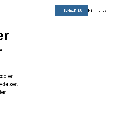
TILMELD NU
Min konto
er
r
cco er
ydelser.
der