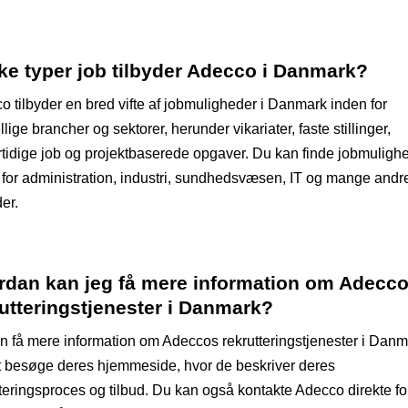
ke typer job tilbyder Adecco i Danmark?
o tilbyder en bred vifte af jobmuligheder i Danmark inden for
llige brancher og sektorer, herunder vikariater, faste stillinger,
rtidige job og projektbaserede opgaver. Du kan finde jobmuligh
 for administration, industri, sundhedsvæsen, IT og mange andr
er.
rdan kan jeg få mere information om Adecc
utteringstjenester i Danmark?
n få mere information om Adeccos rekrutteringstjenester i Dan
t besøge deres hjemmeside, hvor de beskriver deres
teringsproces og tilbud. Du kan også kontakte Adecco direkte for