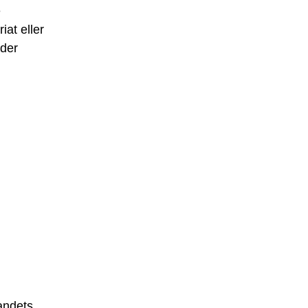
e
iat eller
 der
landets