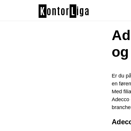
K
ontor
L
iga
Ad
og
Er du p
en føren
Med fili
Adecco e
branche
Adec