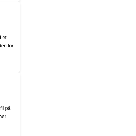
 et
den for
il på
her