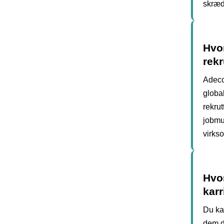
skræd
Hvor
rek
Adecc
global
rekru
jobmu
virks
Hvo
kar
Du ka
dem d