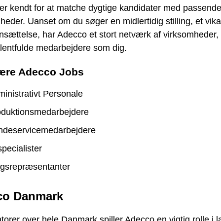
er kendt for at matche dygtige kandidater med passend
heder. Uanset om du søger en midlertidig stilling, et vikar
nsættelse, har Adecco et stort netværk af virksomheder,
alentfulde medarbejdere som dig.
ære Adecco Jobs
inistrativt Personale
oduktionsmedarbejdere
ndeservicemedarbejdere
specialister
lgsrepræsentanter
co Danmark
orer over hele Danmark spiller Adecco en vigtig rolle i 