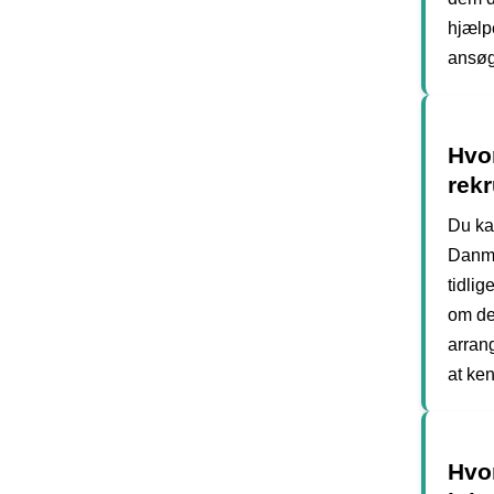
hjælpe
ansøg
Hvor
rek
Du kan
Danma
tidlig
om de
arran
at ke
Hvo