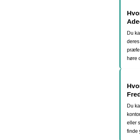
Hvo
Ade
Du ka
deres
præfe
høre 
Hvo
Fred
Du ka
konto
eller
finde 