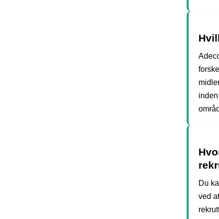
Hvil
Adecc
forske
midle
inden
områd
Hvo
rekr
Du ka
ved a
rekrut