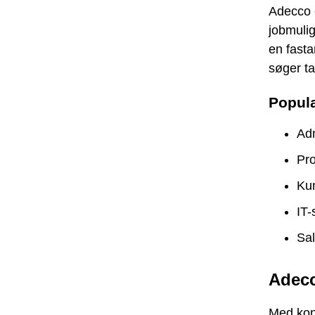
Adecco 
jobmulig
en fasta
søger t
Popul
Adm
Pr
Ku
IT-
Sa
Adec
Med kont