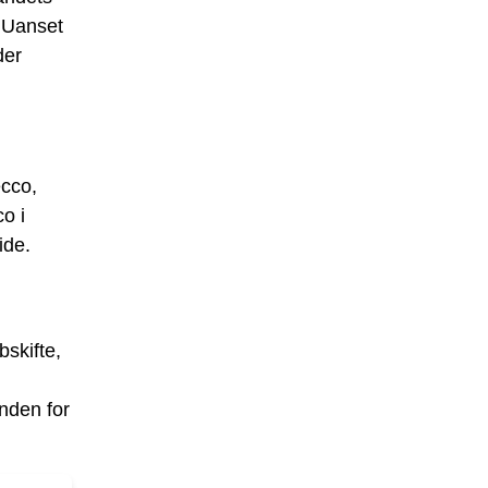
 Uanset
der
ecco,
o i
ide.
skifte,
inden for