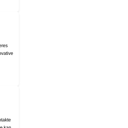
eres
ovative
ntakte
re kan