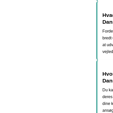
Hvad
Dan
Forde
bredt
at udv
vejle
Hvo
Dan
Du ka
deres
dine k
ansøg