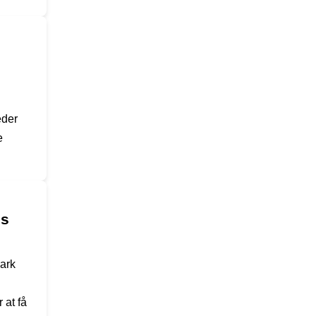
eder
e
os
mark
 at få