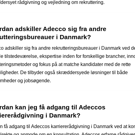
dersyet rådgivning og vejledning om rekruttering.
dan adskiller Adecco sig fra andre
rutteringsbureauer i Danmark?
o adskiller sig fra andre rekrutteringsbureauer i Danmark ved d
e tilstedeværelse, ekspertise inden for forskellige brancher, inn
tteringsmetoder og fokus på at matche kandidater med de rette
ligheder. De tilbyder også skræddersyede løsninger til både
omheder og jobsøgende.
rdan kan jeg få adgang til Adeccos
riererådgivning i Danmark?
n få adgang til Adeccos karriererådgivning i Danmark ved at ko
irekte og anmode om en konsultation. Adeccos erfarne rådgive