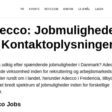
PR
EVENTS
REVISION
KONTOR
LEJEMÅL
LAGER
ecco: Jobmulighed
 Kontaktoplysninge
å udkig efter spændende jobmuligheder i Danmark? Ade
de virksomhed inden for rekruttering og arbejdsmarkeds
aler rundt om i landet, herunder Adecco i Fredericia, tilby
t bredt spektrum af jobmuligheder inden for forskellige
r.
co Jobs