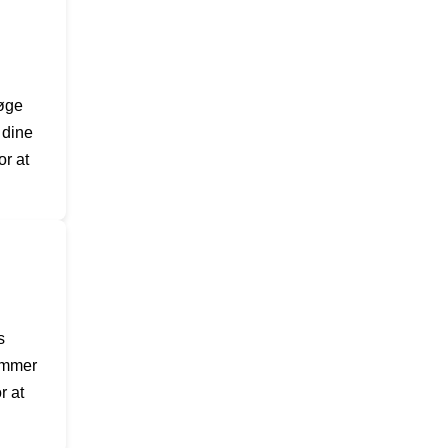
søge
 dine
or at
s
nummer
r at