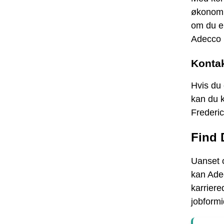
økonomi
om du er
Adecco p
Konta
Hvis du 
kan du k
Frederic
Find 
Uanset o
kan Adec
karriere
jobformi